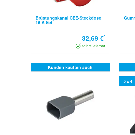
Brüstungskanal CEE-Steckdose
Gumm
16 A Set
32,69 €
*
sofort lieferbar
Kunden kauften auch
5 x 4