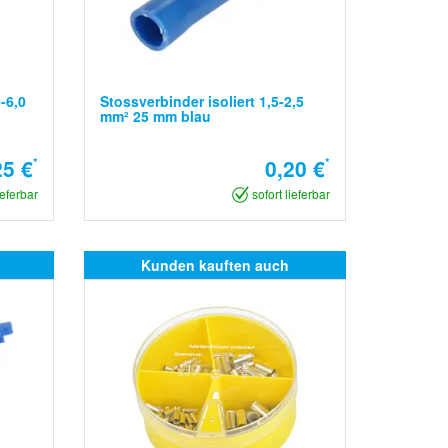
-6,0
Stossverbinder isoliert 1,5-2,5
mm² 25 mm blau
25 €
*
0,20 €
*
ieferbar
sofort lieferbar
Kunden kauften auch