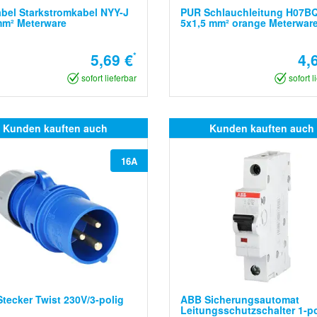
bel Starkstromkabel NYY-J
PUR Schlauchleitung H07B
mm² Meterware
5x1,5 mm² orange Meterwar
5,69 €
*
4,
sofort lieferbar
sofort l
Kunden kauften auch
Kunden kauften auch
16A
tecker Twist 230V/3-polig
ABB Sicherungsautomat
Leitungsschutzschalter 1-po