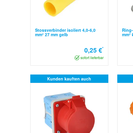
Stossverbinder isoliert 4,0-6,0
Ring-
mm² 27 mm gelb
mm² 
0,25 €
*
sofort lieferbar
Kunden kauften auch