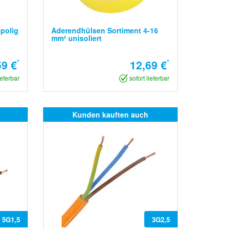
polig
Aderendhülsen Sortiment 4-16
mm² unisoliert
59 €
*
12,69 €
*
ieferbar
sofort lieferbar
Kunden kauften auch
5G1,5
3G2,5