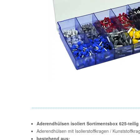
Aderendhülsen isoliert Sortimentsbox 625-teilig 
Aderendhülsen mit Isolierstoffkragen / Kunststoffkra
bestehend aus: