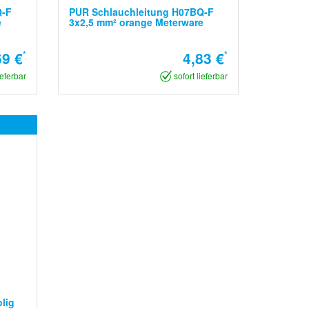
Q-F
PUR Schlauchleitung H07BQ-F
e
3x2,5 mm² orange Meterware
69 €
*
4,83 €
*
ieferbar
sofort lieferbar
lig