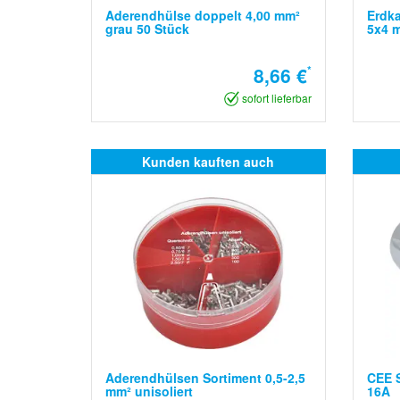
Aderendhülse doppelt 4,00 mm²
Erdka
grau 50 Stück
5x4 
8,66 €
*
sofort lieferbar
Kunden kauften auch
Aderendhülsen Sortiment 0,5-2,5
CEE S
mm² unisoliert
16A