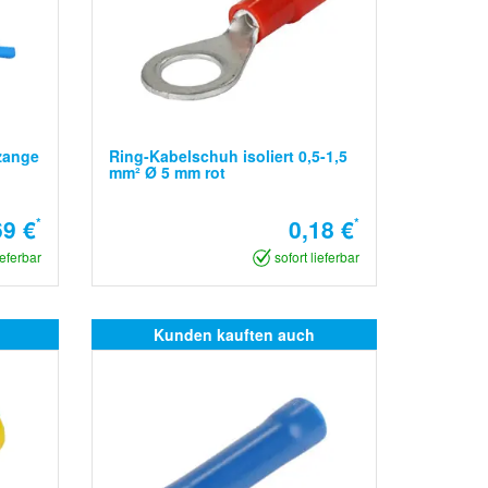
zange
Ring-Kabelschuh isoliert 0,5-1,5
mm² Ø 5 mm rot
69 €
*
0,18 €
*
ieferbar
sofort lieferbar
Kunden kauften auch