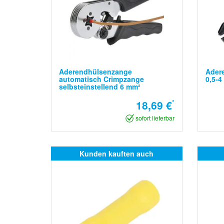
Aderendhülsenzange
Ader
automatisch Crimpzange
0,5-4
selbsteinstellend 6 mm²
18,69 €
*
sofort lieferbar
Kunden kauften auch