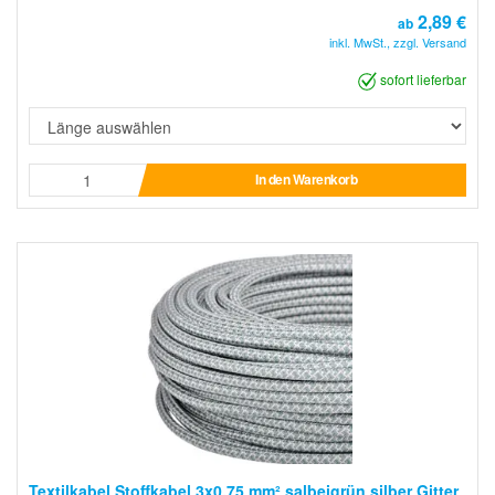
2,89 €
ab
inkl. MwSt., zzgl. Versand
sofort lieferbar
In den Warenkorb
Textilkabel Stoffkabel 3x0,75 mm² salbeigrün silber Gitter