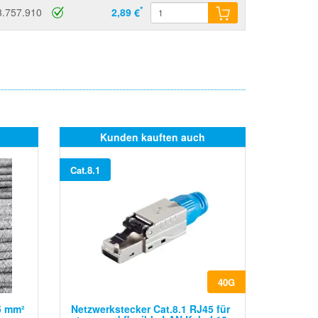
*
3.757.910
2,89 €
Kunden kauften auch
Cat.8.1
40G
75 mm²
Netzwerkstecker Cat.8.1 RJ45 für