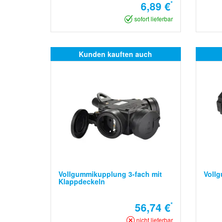
6,89 €
*
sofort lieferbar
Kunden kauften auch
Vollgummikupplung 3-fach mit
Voll
Klappdeckeln
56,74 €
*
nicht lieferbar