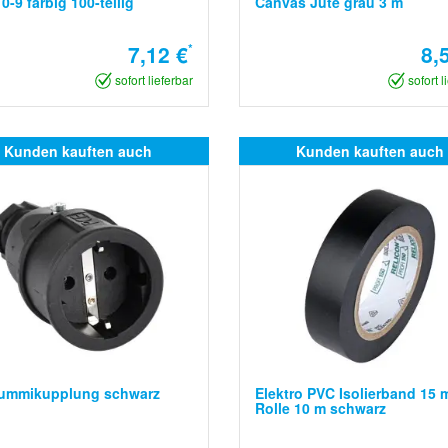
 0-9 farbig 100-teilig
Canvas Jute grau 3 m
7,12 €
*
8,
sofort lieferbar
sofort l
Kunden kauften auch
Kunden kauften auch
gummikupplung schwarz
Elektro PVC Isolierband 15
Rolle 10 m schwarz