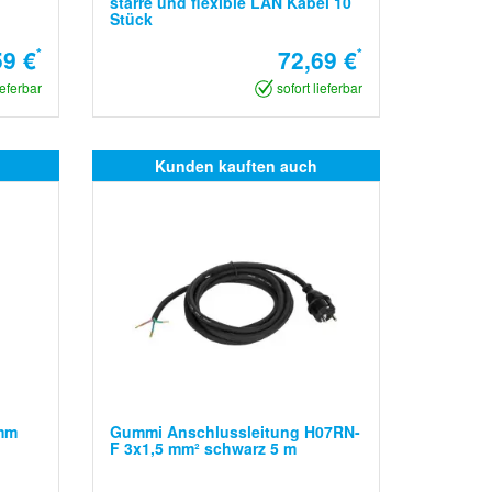
starre und flexible LAN Kabel 10
Stück
59 €
*
72,69 €
*
ieferbar
sofort lieferbar
Kunden kauften auch
 mm
Gummi Anschlussleitung H07RN-
F 3x1,5 mm² schwarz 5 m