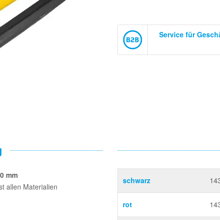
Service für Gesc
g
120 mm
schwarz
14
t allen Materialien
rot
14