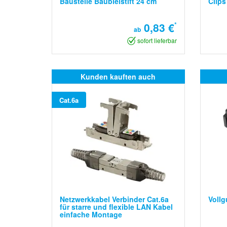
Baustelle Baubleistift 24 cm
Clips
0,83 €
*
ab
sofort lieferbar
Kunden kauften auch
Cat.6a
Netzwerkkabel Verbinder Cat.6a
Voll
für starre und flexible LAN Kabel
einfache Montage