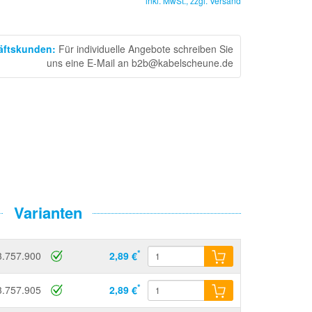
inkl. MwSt., zzgl.
Versand
häftskunden
:
Für individuelle Angebote schreiben Sie
uns eine E-Mail an b2b@kabelscheune.de
Varianten
*
3.757.900
2,89 €
*
3.757.905
2,89 €