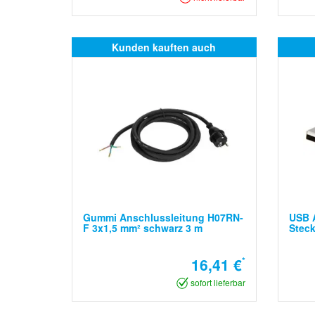
Kunden kauften auch
Gummi Anschlussleitung H07RN-
USB A
F 3x1,5 mm² schwarz 3 m
Steck
16,41 €
*
sofort lieferbar