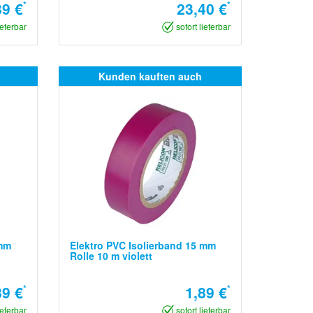
89 €
*
23,40 €
*
ieferbar
sofort lieferbar
Kunden kauften auch
 mm
Elektro PVC Isolierband 15 mm
Rolle 10 m violett
89 €
*
1,89 €
*
ieferbar
sofort lieferbar