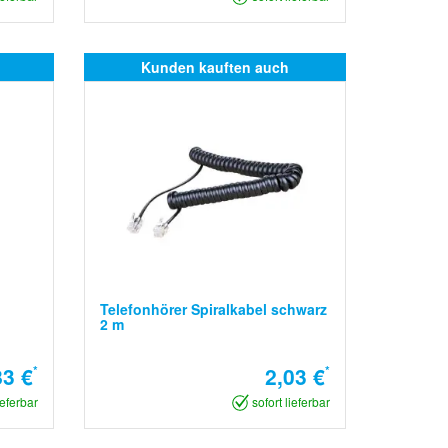
Kunden kauften auch
Telefonhörer Spiralkabel schwarz
2 m
83 €
*
2,03 €
*
ieferbar
sofort lieferbar