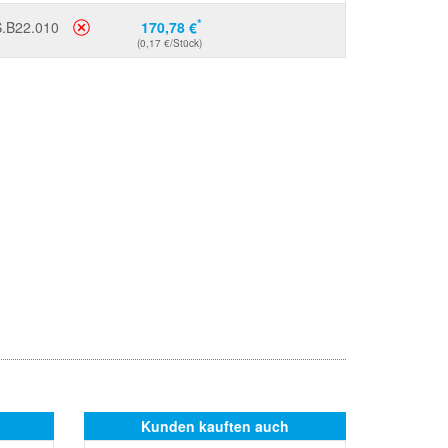
*
.B22.010
170,78 €
(0,17 €/Stück)
Kunden kauften auch