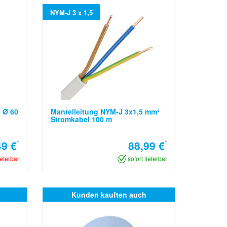
NYM-J 3 x 1,5
4 Ø 60
Mantelleitung NYM-J 3x1,5 mm²
Stromkabel 100 m
49 €
*
88,99 €
*
ieferbar
sofort lieferbar
Kunden kauften auch