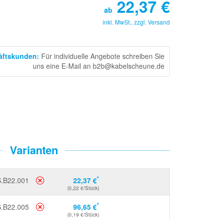
22,37
€
ab
inkl. MwSt., zzgl.
Versand
häftskunden
:
Für individuelle Angebote schreiben Sie
uns eine E-Mail an b2b@kabelscheune.de
Varianten
*
.B22.001
22,37 €
(0,22 €/Stück)
*
.B22.005
96,65 €
(0,19 €/Stück)