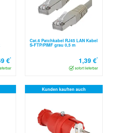
Cat.6 Patchkabel RJ45 LAN Kabel
k
S-FTP/PIMF grau 0,5 m
69 €
*
1,39 €
*
ieferbar
sofort lieferbar
Kunden kauften auch