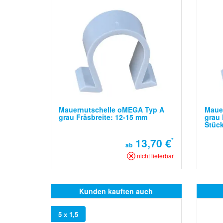
Mauernutschelle oMEGA Typ A
Maue
grau Fräsbreite: 12-15 mm
grau 
Stüc
13,70 €
*
ab
nicht lieferbar
Kunden kauften auch
5 x 1,5