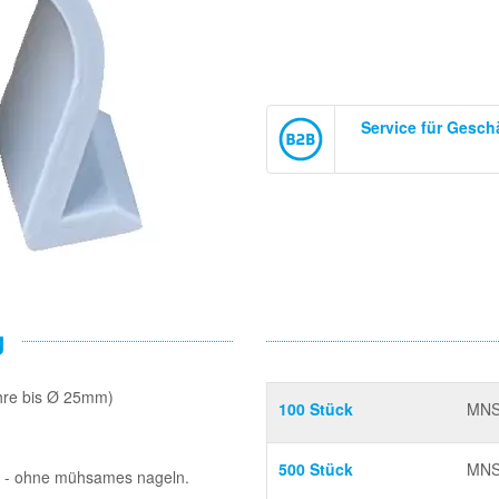
Service für Gesc
g
hre bis Ø 25mm)
100 Stück
MNS
500 Stück
MNS
en - ohne mühsames nageln.