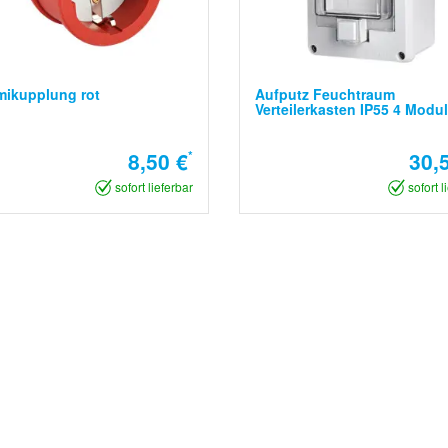
ikupplung rot
Aufputz Feuchtraum
Verteilerkasten IP55 4 Modu
8,50 €
*
30,
sofort lieferbar
sofort l