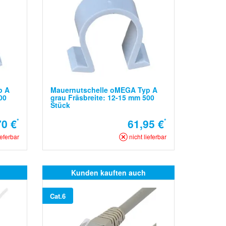
p A
Mauernutschelle oMEGA Typ A
00
grau Fräsbreite: 12-15 mm 500
Stück
70 €
*
61,95 €
*
ieferbar
nicht lieferbar
Kunden kauften auch
Cat.6