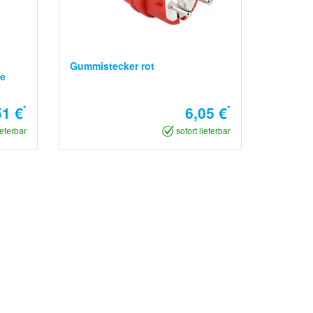
Gummistecker rot
le
51 €
*
6,05 €
*
ieferbar
sofort lieferbar