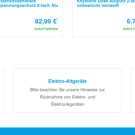
Steckdosenleiste
Keystone Dose Aufputz 2-f
spannungsschutz 8-fach Alu
unbestückt reinweiß
82,99 €
*
6,
sofort lieferbar
sofort l
Elektro-Altgeräte
Bitte beachten Sie unsere Hinweise zur
Rücknahme von Elektro- und
Elektronikgeräten