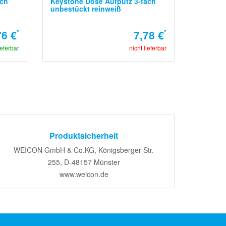
ach
Keystone Dose Aufputz 3-fach
unbestückt reinweiß
76 €
*
7,78 €
*
ieferbar
nicht lieferbar
Produktsicherheit
WEICON GmbH & Co.KG, Königsberger Str.
255, D-48157 Münster
www.weicon.de