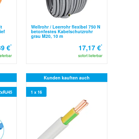
t
Wellrohr / Leerrohr flexibel 750 N
ief
betonfestes Kabelschutzrohr
grau M20, 10 m
89 €
*
17,17 €
*
ieferbar
sofort lieferbar
Kunden kauften auch
2xRJ45
1 x 16