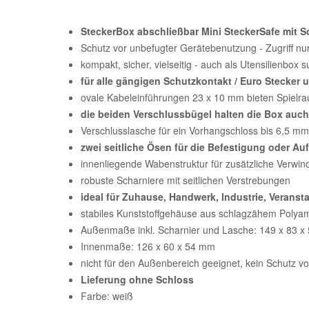
SteckerBox abschließbar Mini SteckerSafe mit 
Schutz vor unbefugter Gerätebenutzung - Zugriff nur
kompakt, sicher, vielseitig - auch als Utensilienbox 
für alle gängigen Schutzkontakt / Euro Stecker
ovale Kabeleinführungen 23 x 10 mm bieten Spielrau
die beiden Verschlussbügel halten die Box auc
Verschlusslasche für ein Vorhangschloss bis 6,5 
zwei seitliche Ösen für die Befestigung oder A
innenliegende Wabenstruktur für zusätzliche Verwind
robuste Scharniere mit seitlichen Verstrebungen
ideal für Zuhause, Handwerk, Industrie, Veranst
stabiles Kunststoffgehäuse aus schlagzähem Polyam
Außenmaße inkl. Scharnier und Lasche: 149 x 83 
Innenmaße: 126 x 60 x 54 mm
nicht für den Außenbereich geeignet, kein Schutz vo
Lieferung ohne Schloss
Farbe: weiß