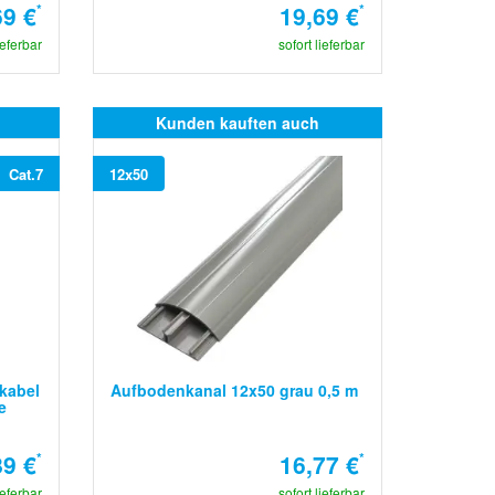
69 €
*
19,69 €
*
ieferbar
sofort lieferbar
Kunden kauften auch
Cat.7
12x50
ekabel
Aufbodenkanal 12x50 grau 0,5 m
e
89 €
*
16,77 €
*
ieferbar
sofort lieferbar