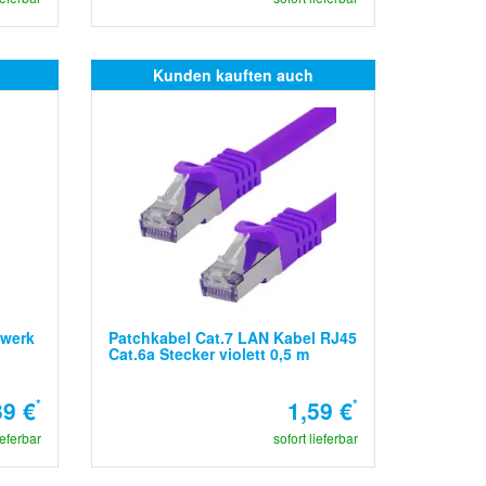
Kunden kauften auch
zwerk
Patchkabel Cat.7 LAN Kabel RJ45
Cat.6a Stecker violett 0,5 m
39 €
*
1,59 €
*
ieferbar
sofort lieferbar