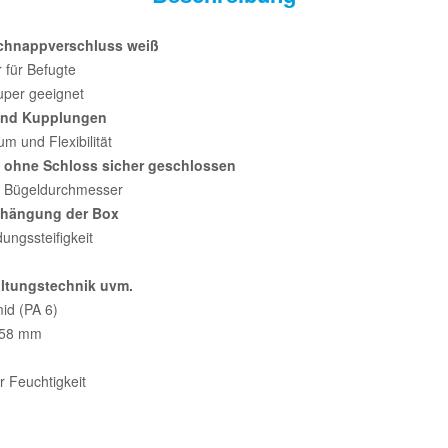
Schnappverschluss weiß
 für Befugte
super geeignet
 und Kupplungen
m und Flexibilität
h ohne Schloss sicher geschlossen
mm Bügeldurchmesser
ufhängung der Box
ungssteifigkeit
altungstechnik uvm.
id (PA 6)
x 58 mm
r Feuchtigkeit