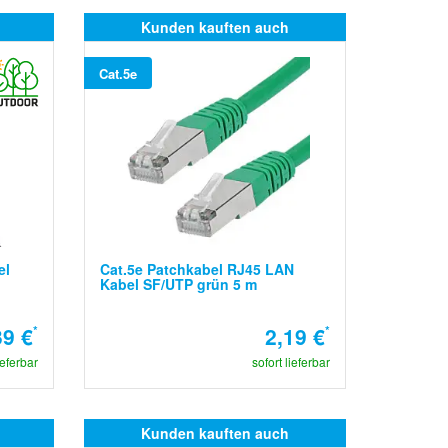
Kunden kauften auch
Cat.5e
el
Cat.5e Patchkabel RJ45 LAN
Kabel SF/UTP grün 5 m
39 €
*
2,19 €
*
ieferbar
sofort lieferbar
Kunden kauften auch