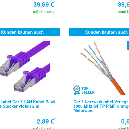
39,69 €
*
39,
sofort lieferbar
sofort l
Kunden kauften auch
Kunden kauften auch
kabel Cat.7 LAN Kabel RJ45
Cat.7 Netzwerkkabel Verleg
a Stecker violett 2 m
1000 MHz S/FTP PIMF orang
Meterware
2,89 €
*
0,
sofort lieferbar
sofort l