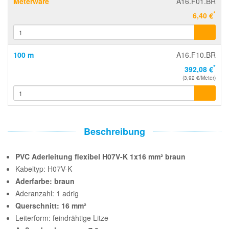
Meterware
A16.F01.BR
*
6,40 €
100 m
A16.F10.BR
*
392,08 €
(3,92 €/Meter)
Beschreibung
PVC Aderleitung flexibel H07V-K 1x16 mm² braun
Kabeltyp: H07V-K
Aderfarbe: braun
Aderanzahl: 1 adrig
Querschnitt: 16 mm²
Leiterform: feindrähtige Litze