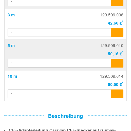
3 m
129.509.008
*
42,66 €
5 m
129.509.010
*
50,16 €
10 m
129.509.014
*
80,50 €
Beschreibung
CEE-Adapterleitung Caravan CEE-Stecker auf Gummi-