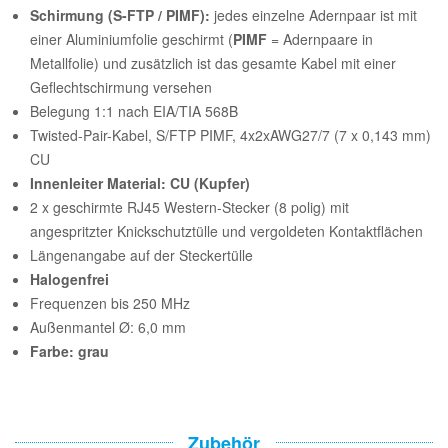
Schirmung (S-FTP / PIMF):
jedes einzelne Adernpaar ist mit
einer Aluminiumfolie geschirmt (
PIMF
= Adernpaare in
Metallfolie) und zusätzlich ist das gesamte Kabel mit einer
Geflechtschirmung versehen
Belegung 1:1 nach EIA/TIA 568B
Twisted-Pair-Kabel, S/FTP PIMF, 4x2xAWG27/7 (7 x 0,143 mm)
CU
Innenleiter Material: CU (Kupfer)
2 x geschirmte RJ45 Western-Stecker (8 polig) mit
angespritzter Knickschutztülle und vergoldeten Kontaktflächen
Längenangabe auf der Steckertülle
Halogenfrei
Frequenzen bis 250 MHz
Außenmantel Ø: 6,0 mm
Farbe: grau
Zubehör