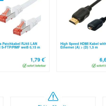
a Patchkabel RJ45 LAN
High Speed HDMI Kabel wit
 S-FTP/PIMF weiß 0,15 m
Ethernet (A) > (D) 1,5 m
1,79 €
*
6,
sofort lieferbar
sofort l