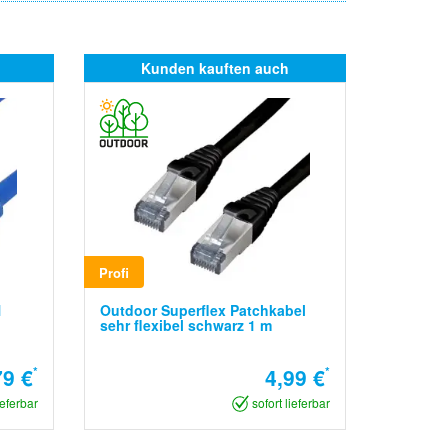
Kunden kauften auch
Profi
N
Outdoor Superflex Patchkabel
sehr flexibel schwarz 1 m
79 €
*
4,99 €
*
ieferbar
sofort lieferbar