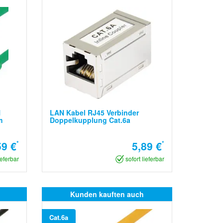
N
LAN Kabel RJ45 Verbinder
m
Doppelkupplung Cat.6a
59 €
*
5,89 €
*
ieferbar
sofort lieferbar
Kunden kauften auch
Cat.6a