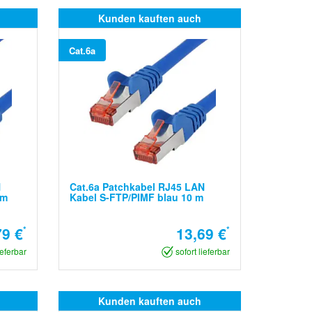
Kunden kauften auch
Cat.6a
N
Cat.6a Patchkabel RJ45 LAN
 m
Kabel S-FTP/PIMF blau 10 m
79 €
*
13,69 €
*
ieferbar
sofort lieferbar
Kunden kauften auch