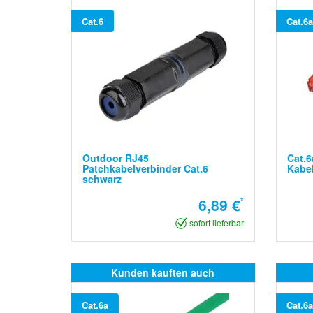
Cat.6
Cat.6a
Outdoor RJ45
Cat.6
Patchkabelverbinder Cat.6
Kabel
schwarz
6,89 €
*
sofort lieferbar
Kunden kauften auch
Cat.6a
Cat.6a