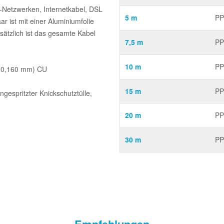
t-Netzwerken, Internetkabel, DSL
5 m
PP
r ist mit einer Aluminiumfolie
sätzlich ist das gesamte Kabel
7,5 m
PP
10 m
PP
x 0,160 mm) CU
15 m
PP
gespritzter Knickschutztülle,
20 m
PP
30 m
PP
Empfehlungen