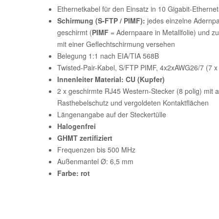
Ethernetkabel für den Einsatz in 10 Gigabit-Etherne
Schirmung (S-FTP / PIMF):
jedes einzelne Adernpaa
geschirmt (
PIMF
= Adernpaare in Metallfolie) und zu
mit einer Geflechtschirmung versehen
Belegung 1:1 nach EIA/TIA 568B
Twisted-Pair-Kabel, S/FTP PIMF, 4x2xAWG26/7 (7 
Innenleiter Material: CU (Kupfer)
2 x geschirmte RJ45 Western-Stecker (8 polig) mit an
Rasthebelschutz und vergoldeten Kontaktflächen
Längenangabe auf der Steckertülle
Halogenfrei
GHMT zertifiziert
Frequenzen bis 500 MHz
Außenmantel Ø: 6,5 mm
Farbe: rot