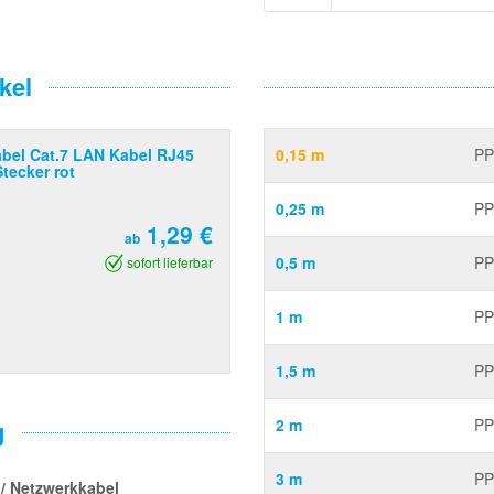
kel
bel Cat.7 LAN Kabel RJ45
0,15 m
PP
Stecker rot
0,25 m
PP
1,29 €
ab
0,5 m
PP
sofort lieferbar
1 m
PP
1,5 m
PP
g
2 m
PP
3 m
PP
 / Netzwerkkabel