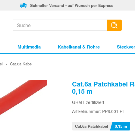
Schneller Versand - auf Wunsch per Express
k
Multimedia
Kabelkanal & Rohre
Steckve
el
›
Cat.6a Kabel
Cat.6a Patchkabel 
0,15 m
GHMT zertifiziert
Artikelnummer: PP6.001.RT
Cat.6a Patchkabel
0,15 m