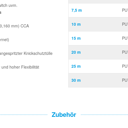
witch uvm.
7,5 m
PU
s
10 m
PU
x 0,160 mm) CCA
15 m
PU
rnet)
20 m
PU
ngespritzter Knickschutztülle
25 m
PU
nd hoher Flexibilität
30 m
PU
Zubehör