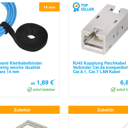
14 mm
band Klettkabelbinder
RJ45 Kupplung Patchkabel
eitig weiche Qualität
Verbinder Cat.6a kompatibel
arz 14 mm
Cat.8.1, Cat.7 LAN Kabel
1,89 €
*
6,
ab
sofort lieferbar
sofort l
Zubehör
Zubehör