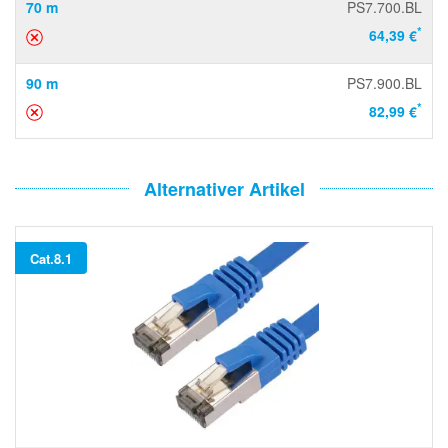
70 m
PS7.700.BL
*
64,39 €
90 m
PS7.900.BL
*
82,99 €
Alternativer Artikel
Cat.8.1