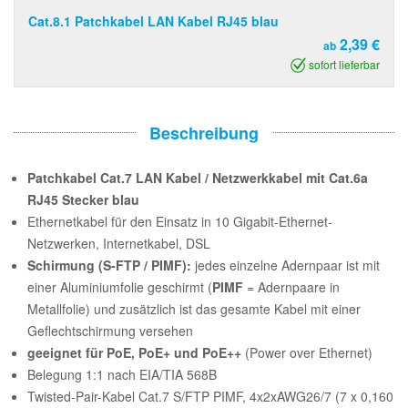
Cat.8.1 Patchkabel LAN Kabel RJ45 blau
2,39 €
ab
sofort lieferbar
Beschreibung
Patchkabel Cat.7 LAN Kabel / Netzwerkkabel mit Cat.6a
RJ45 Stecker blau
Ethernetkabel für den Einsatz in 10 Gigabit-Ethernet-
Netzwerken, Internetkabel, DSL
Schirmung (S-FTP / PIMF):
jedes einzelne Adernpaar ist mit
einer Aluminiumfolie geschirmt (
PIMF
= Adernpaare in
Metallfolie) und zusätzlich ist das gesamte Kabel mit einer
Geflechtschirmung versehen
geeignet für PoE, PoE+ und PoE++
(Power over Ethernet)
Belegung 1:1 nach EIA/TIA 568B
Twisted-Pair-Kabel Cat.7 S/FTP PIMF, 4x2xAWG26/7 (7 x 0,160