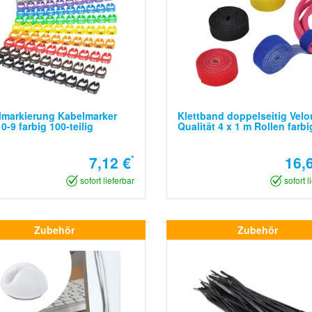
lmarkierung Kabelmarker
Klettband doppelseitig Velo
 0-9 farbig 100-teilig
Qualität 4 x 1 m Rollen farbi
7,12 €
*
16,
sofort lieferbar
sofort l
Zubehör
Zubehör