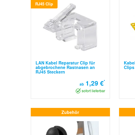
RJ45 Clip
LAN Kabel Reparatur Clip für
Kabe
abgebrochene Rastnasen an
Clips
RJ45 Steckern
1,29 €
*
ab
sofort lieferbar
Zubehör