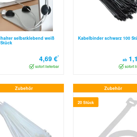
halter selbstklebend weiß
Kabelbinder schwarz 100 St
 Stück
4,69 €
*
1,1
ab
sofort lieferbar
sofort l
Zubehör
Zubehör
20 Stück