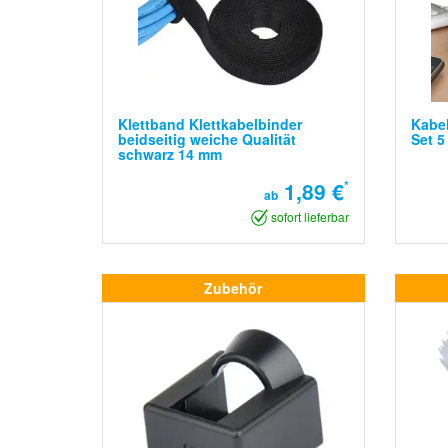
Klettband Klettkabelbinder
Kabel
beidseitig weiche Qualität
Set 5
schwarz 14 mm
1,89 €
*
ab
sofort lieferbar
Zubehör