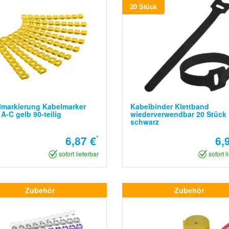
20 Stück
lmarkierung Kabelmarker
Kabelbinder Klettband
 A-C gelb 90-teilig
wiederverwendbar 20 Stück
schwarz
6,87 €
*
6,
sofort lieferbar
sofort l
Zubehör
Zubehör