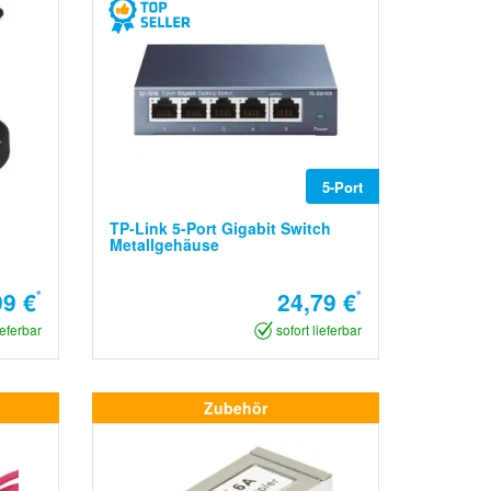
5-Port
TP-Link 5-Port Gigabit Switch
Metallgehäuse
99 €
*
24,79 €
*
ieferbar
sofort lieferbar
Zubehör