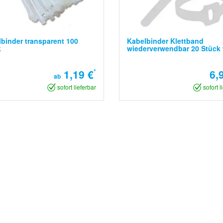
binder transparent 100
Kabelbinder Klettband
k
wiederverwendbar 20 Stück
1,19 €
*
6,
ab
sofort lieferbar
sofort l