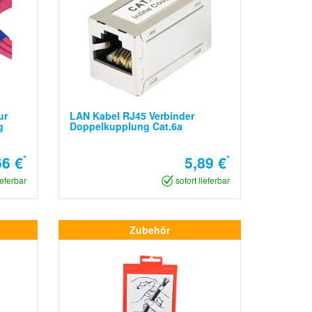
ur
LAN Kabel RJ45 Verbinder
g
Doppelkupplung Cat.6a
66 €
*
5,89 €
*
ieferbar
sofort lieferbar
Zubehör