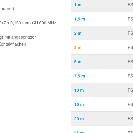
1 m
PS
hernet)
1,5 m
PS
7 (7 x 0,160 mm) CU 600 MHz
2 m
PS
) mit angespritzter
Kontaktflächen
3 m
PS
5 m
PS
7,5 m
PS
10 m
PS
15 m
PS
20 m
PS
25 m
PS