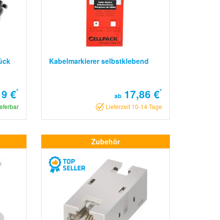
ück
Kabelmarkierer selbstklebend
9 €
*
17,86 €
*
ab
ieferbar
Lieferzeit 10-14 Tage
Zubehör