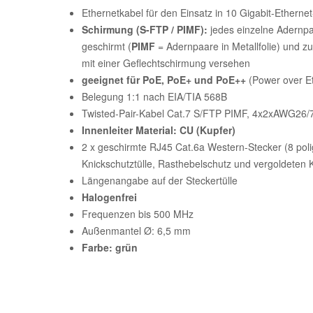
Ethernetkabel für den Einsatz in 10 Gigabit-Etherne
Schirmung (S-FTP / PIMF):
jedes einzelne Adernpaa
geschirmt (
PIMF
= Adernpaare in Metallfolie) und zu
mit einer Geflechtschirmung versehen
geeignet für PoE, PoE+ und PoE++
(Power over Et
Belegung 1:1 nach EIA/TIA 568B
Twisted-Pair-Kabel Cat.7 S/FTP PIMF, 4x2xAWG26/
Innenleiter Material: CU (Kupfer)
2 x geschirmte RJ45 Cat.6a Western-Stecker (8 polig
Knickschutztülle, Rasthebelschutz und vergoldeten 
Längenangabe auf der Steckertülle
Halogenfrei
Frequenzen bis 500 MHz
Außenmantel Ø: 6,5 mm
Farbe: grün