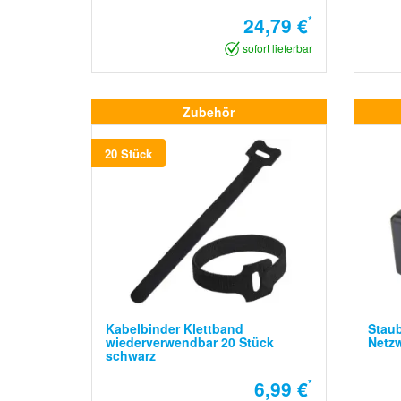
24,79 €
*
sofort lieferbar
Zubehör
20 Stück
Kabelbinder Klettband
Stau
wiederverwendbar 20 Stück
Netzw
schwarz
6,99 €
*