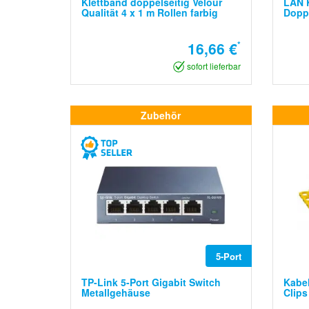
Klettband doppelseitig Velour
LAN K
Qualität 4 x 1 m Rollen farbig
Dopp
16,66 €
*
sofort lieferbar
Zubehör
5-Port
TP-Link 5-Port Gigabit Switch
Kabe
Metallgehäuse
Clips