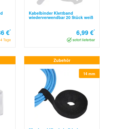
nd
Kabelbinder Klettband
wiederverwendbar 20 Stück weiß
6 €
*
6,99 €
*
14 Tage
sofort lieferbar
Zubehör
14 mm