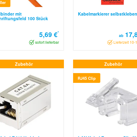
ler
binder mit
Kabelmarkierer selbstklebe
riftungsfeld 100 Stück
5,69 €
*
17,8
ab
sofort lieferbar
Lieferzeit 10-
Zubehör
Zubehör
RJ45 Clip