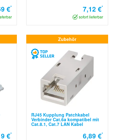
69 €
*
7,12 €
*
ieferbar
sofort lieferbar
Zubehör
0
RJ45 Kupplung Patchkabel
Verbinder Cat.6a kompatibel mit
Cat.8.1, Cat.7 LAN Kabel
9 €
*
6,89 €
*