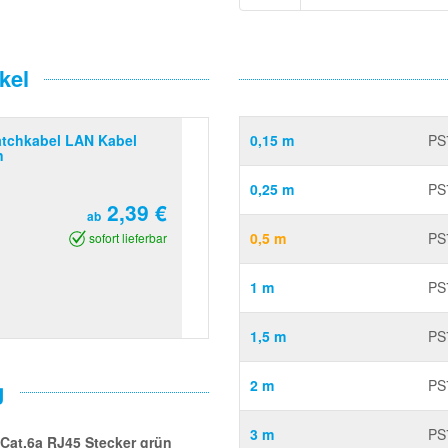
kel
atchkabel LAN Kabel
0,15 m
PS
n
0,25 m
PS
2,39 €
ab
0,5 m
PS
sofort lieferbar
1 m
PS
1,5 m
PS
g
2 m
PS
3 m
PS
 Cat.6a RJ45 Stecker grün