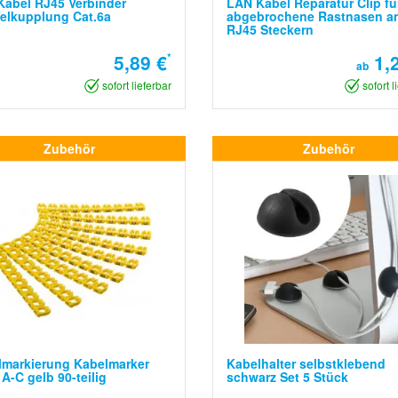
abel RJ45 Verbinder
LAN Kabel Reparatur Clip fü
elkupplung Cat.6a
abgebrochene Rastnasen a
RJ45 Steckern
5,89 €
*
1,2
ab
sofort lieferbar
sofort l
Zubehör
Zubehör
lmarkierung Kabelmarker
Kabelhalter selbstklebend
 A-C gelb 90-teilig
schwarz Set 5 Stück