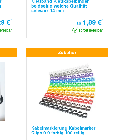
r
Klettband Klettkabelbinder
n
beidseitig weiche Qualität
schwarz 14 mm
9 €
*
1,89 €
*
ab
ieferbar
sofort lieferbar
Zubehör
Kabelmarkierung Kabelmarker
Clips 0-9 farbig 100-teilig