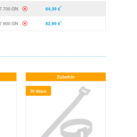
*
7.700.GN
64,39 €
*
7.900.GN
82,99 €
Zubehör
20 Stück