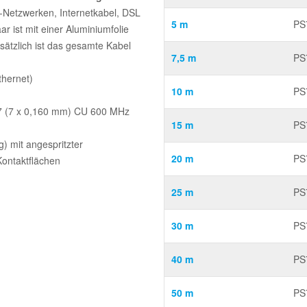
t-Netzwerken, Internetkabel, DSL
5 m
PS
r ist mit einer Aluminiumfolie
sätzlich ist das gesamte Kabel
7,5 m
PS
hernet)
10 m
PS
7 (7 x 0,160 mm) CU 600 MHz
15 m
PS
) mit angespritzter
20 m
PS
Kontaktflächen
25 m
PS
30 m
PS
40 m
PS
50 m
PS