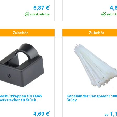
6,87 €
*
4,
sofort lieferbar
sofort l
Zubehör
Zubehör
bschutzkappen für RJ45
Kabelbinder transparent 10
erkstecker 10 Stück
Stück
4,69 €
*
1,1
ab