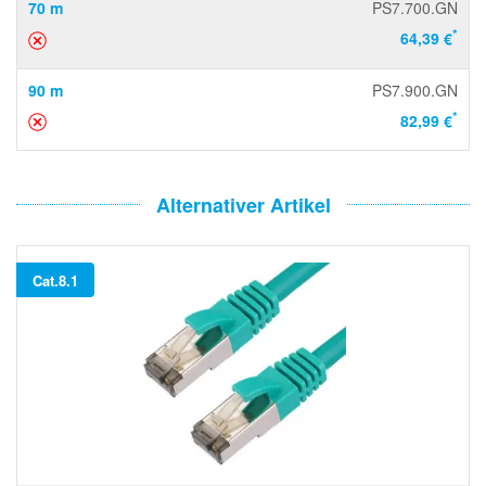
70 m
PS7.700.GN
*
64,39 €
90 m
PS7.900.GN
*
82,99 €
Alternativer Artikel
Cat.8.1