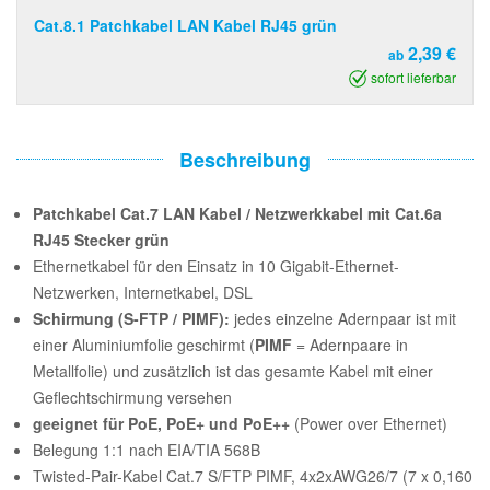
Cat.8.1 Patchkabel LAN Kabel RJ45 grün
2,39 €
ab
sofort lieferbar
Beschreibung
Patchkabel Cat.7 LAN Kabel / Netzwerkkabel mit Cat.6a
RJ45 Stecker grün
Ethernetkabel für den Einsatz in 10 Gigabit-Ethernet-
Netzwerken, Internetkabel, DSL
Schirmung (S-FTP / PIMF):
jedes einzelne Adernpaar ist mit
einer Aluminiumfolie geschirmt (
PIMF
= Adernpaare in
Metallfolie) und zusätzlich ist das gesamte Kabel mit einer
Geflechtschirmung versehen
geeignet für PoE, PoE+ und PoE++
(Power over Ethernet)
Belegung 1:1 nach EIA/TIA 568B
Twisted-Pair-Kabel Cat.7 S/FTP PIMF, 4x2xAWG26/7 (7 x 0,160