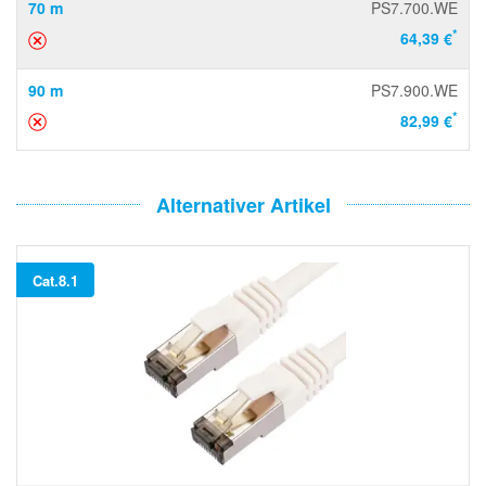
70 m
PS7.700.WE
*
64,39 €
90 m
PS7.900.WE
*
82,99 €
Alternativer Artikel
Cat.8.1