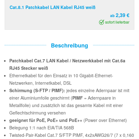
Cat.8.1 Patchkabel LAN Kabel RJ45 weiß
2,39 €
ab
sofort lieferbar
Beschreibung
Patchkabel Cat.7 LAN Kabel / Netzwerkkabel mit Cat.6a
RJ45 Stecker weiß
Ethernetkabel für den Einsatz in 10 Gigabit-Ethernet-
Netzwerken, Internetkabel, DSL
Schirmung (S-FTP / PIMF):
jedes einzelne Adernpaar ist mit
einer Aluminiumfolie geschirmt (
PIMF
= Adernpaare in
Metallfolie) und zusätzlich ist das gesamte Kabel mit einer
Geflechtschirmung versehen
geeignet für PoE, PoE+ und PoE++
(Power over Ethernet)
Belegung 1:1 nach EIA/TIA 568B
Twisted-Pair-Kabel Cat.7 S/FTP PIMF, 4x2xAWG26/7 (7 x 0,160