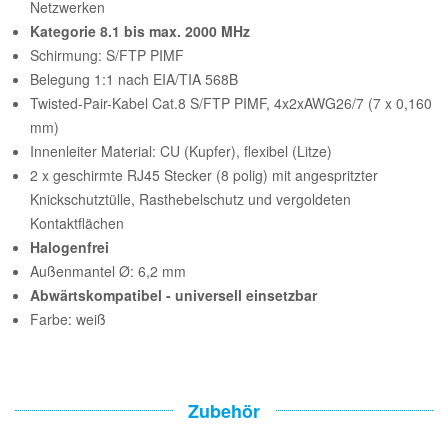
Netzwerken
Kategorie 8.1 bis max. 2000 MHz
Schirmung: S/FTP PIMF
Belegung 1:1 nach EIA/TIA 568B
Twisted-Pair-Kabel Cat.8 S/FTP PIMF, 4x2xAWG26/7 (7 x 0,160
mm)
Innenleiter Material: CU (Kupfer), flexibel (Litze)
2 x geschirmte RJ45 Stecker (8 polig) mit angespritzter
Knickschutztülle, Rasthebelschutz und vergoldeten
Kontaktflächen
Halogenfrei
Außenmantel Ø: 6,2 mm
Abwärtskompatibel - universell einsetzbar
Farbe: weiß
Zubehör