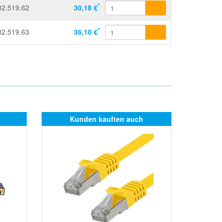
*
82.519.62
30,18 €
*
82.519.63
36,10 €
Kunden kauften auch