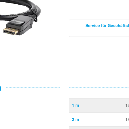
Service für Geschäft
g
1 m
1
2 m
1