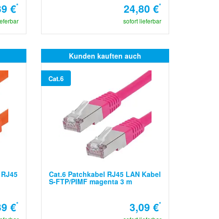
39 €
*
24,80 €
*
ieferbar
sofort lieferbar
Kunden kauften auch
Cat.6
 RJ45
Cat.6 Patchkabel RJ45 LAN Kabel
S-FTP/PIMF magenta 3 m
39 €
*
3,09 €
*