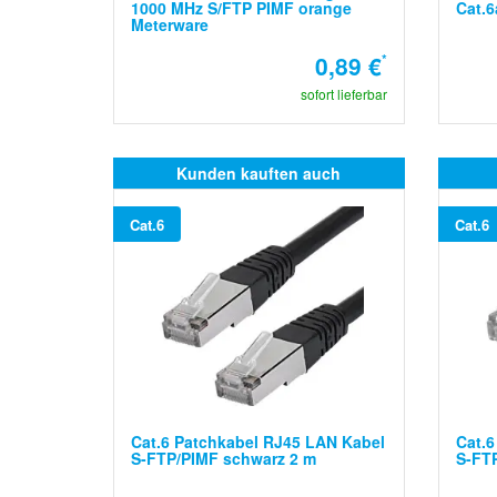
1000 MHz S/FTP PIMF orange
Cat.6
Meterware
0,89 €
*
sofort lieferbar
Kunden kauften auch
Cat.6
Cat.6
Cat.6 Patchkabel RJ45 LAN Kabel
Cat.6
S-FTP/PIMF schwarz 2 m
S-FTP