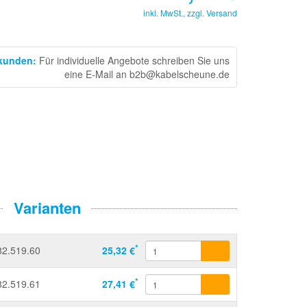
inkl. MwSt., zzgl.
Versand
skunden
:
Für individuelle Angebote schreiben Sie uns
eine E-Mail an b2b@kabelscheune.de
Varianten
*
82.519.60
25,32 €
*
82.519.61
27,41 €