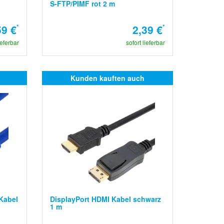
S-FTP/PIMF rot 2 m
59 €
*
2,39 €
*
ieferbar
sofort lieferbar
Kunden kauften auch
Kabel
DisplayPort HDMI Kabel schwarz
1 m