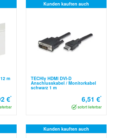
Kunden kauften auch
 12 m
TECHly HDMI DVI-D
Anschlusskabel / Monitorkabel
schwarz 1 m
92 €
*
6,51 €
*
ieferbar
sofort lieferbar
Kunden kauften auch