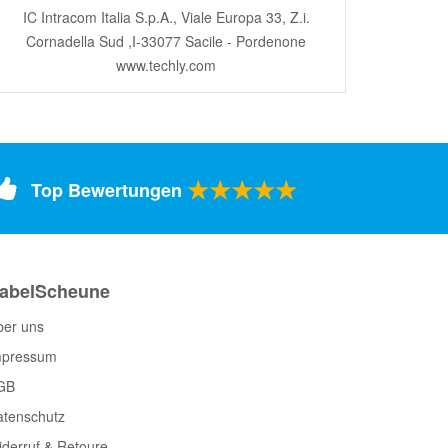
IC Intracom Italia S.p.A., Viale Europa 33, Z.i.
Cornadella Sud ,I-33077 Sacile - Pordenone
www.techly.com
★★★★★
Top Bewertungen
abelScheune
ber uns
mpressum
GB
atenschutz
derruf & Retoure