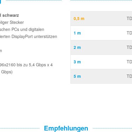
l schwarz
0,5 m
TD
liger Stecker
ischen PCs und digitalen
1 m
TD
erten DisplayPort unterstützen
2 m
TD
en
3 m
TD
96x2160 bis zu 5,4 Gbps x 4
2 Gbps)
5 m
TD
Empfehlungen