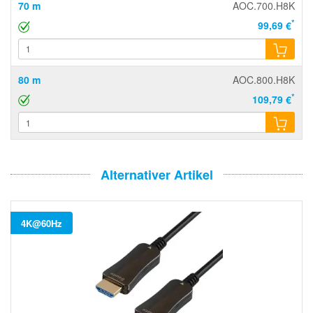
70 m
AOC.700.H8K
*
99,69 €
80 m
AOC.800.H8K
*
109,79 €
Alternativer Artikel
4K@60Hz