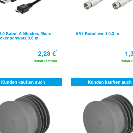
.0 Kabel A-Stecker, Micro-
SAT Kabel weiß 0,3 m
cker schwarz 0,6 m
2,23 €
*
1,
sofort lieferbar
sofort l
Kunden kauften auch
Kunden kauften auch