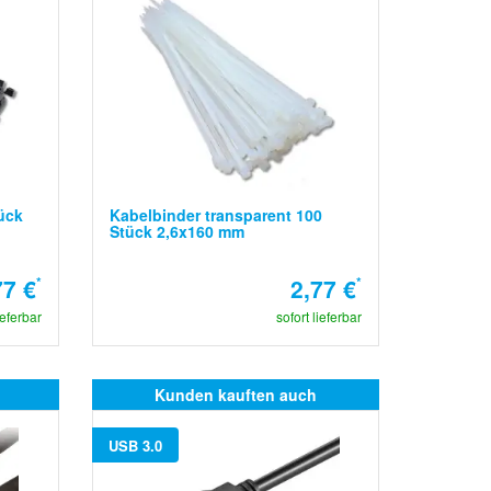
ück
Kabelbinder transparent 100
Stück 2,6x160 mm
77 €
*
2,77 €
*
ieferbar
sofort lieferbar
Kunden kauften auch
USB 3.0