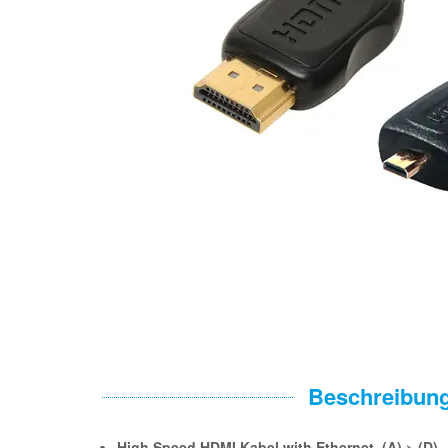
Beschreibun
High Speed HDMI Kabel with Ethernet, (A) > (D)