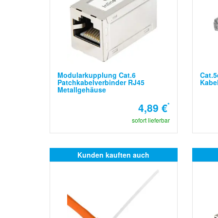
Modularkupplung Cat.6
Cat.5
Patchkabelverbinder RJ45
Kabel
Metallgehäuse
4,89 €
*
sofort lieferbar
Kunden kauften auch