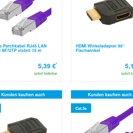
e Patchkabel RJ45 LAN
HDMI Winkeladapter 90°
 SF/UTP violett 15 m
Flachwinkel
5,39 €
*
5,
sofort lieferbar
sofort l
Kunden kauften auch
Kunden kauften auch
Cat.5e