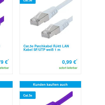
Cat.5e
N
Cat.5e Patchkabel RJ45 LAN
Kabel SF/UTP weiß 1 m
79 €
*
0,99 €
*
ieferbar
sofort lieferbar
Kunden kauften auch
Cat.5e