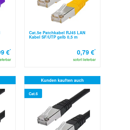
N
Cat.5e Patchkabel RJ45 LAN
Kabel SF/UTP gelb 0,5 m
99 €
*
0,79 €
*
ieferbar
sofort lieferbar
Kunden kauften auch
Cat.6