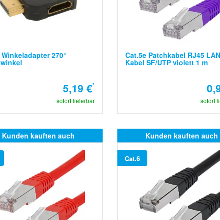
Winkeladapter 270°
Cat.5e Patchkabel RJ45 LA
winkel
Kabel SF/UTP violett 1 m
5,19 €
*
0,
sofort lieferbar
sofort l
Kunden kauften auch
Kunden kauften auch
Cat.6