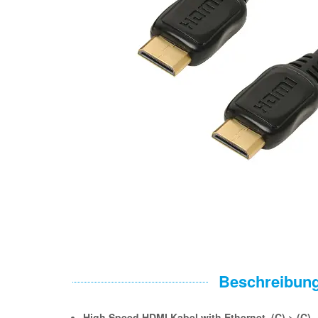
Beschreibun
High Speed HDMI Kabel with Ethernet, (C) > (C)