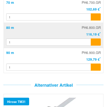
70 m
PH6.700.GR
*
102,69 €
80 m
PH6.800.GR
*
116,19 €
90 m
PH6.900.GR
*
129,79 €
Alternativer Artikel
Hirose TM31