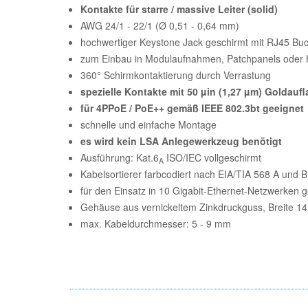
Kontakte für starre / massive Leiter (solid)
AWG 24/1 - 22/1 (Ø 0,51 - 0,64 mm)
hochwertiger Keystone Jack geschirmt mit RJ45 Bu
zum Einbau in Modulaufnahmen, Patchpanels oder 
360° Schirmkontaktierung durch Verrastung
spezielle Kontakte mit 50 µin (1,27 µm) Goldauf
für 4PPoE / PoE++ gemäß IEEE 802.3bt geeignet
schnelle und einfache Montage
es wird kein LSA Anlegewerkzeug benötigt
Ausführung: Kat.6
ISO/IEC vollgeschirmt
A
Kabelsortierer farbcodiert nach EIA/TIA 568 A und B
für den Einsatz in 10 Gigabit-Ethernet-Netzwerken 
Gehäuse aus vernickeltem Zinkdruckguss, Breite 1
max. Kabeldurchmesser: 5 - 9 mm