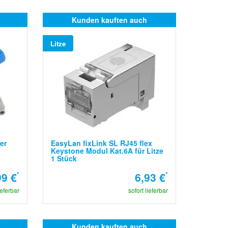
Kunden kauften auch
Litze
er
EasyLan fixLink SL RJ45 flex
Keystone Modul Kat.6A für Litze
1 Stück
99 €
*
6,93 €
*
ieferbar
sofort lieferbar
Kunden kauften auch