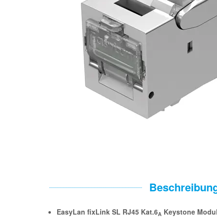
Beschreibun
EasyLan fixLink SL RJ45 Kat.6
Keystone Modu
A