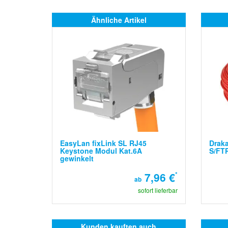
Ähnliche Artikel
EasyLan fixLink SL RJ45
Draka
Keystone Modul Kat.6A
S/FTP
gewinkelt
7,96 €
*
ab
sofort lieferbar
Kunden kauften auch