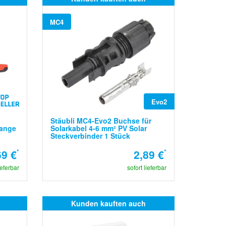
MC4
Evo2
Stäubli MC4-Evo2 Buchse für
zange
Solarkabel 4-6 mm² PV Solar
Steckverbinder 1 Stück
69 €
*
2,89 €
*
ieferbar
sofort lieferbar
Kunden kauften auch