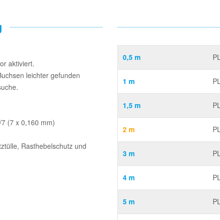
g
0,5 m
PL
 aktiviert.
Buchsen leichter gefunden
1 m
PL
suche.
1,5 m
PL
/7 (7 x 0,160 mm)
2 m
PL
tztülle, Rasthebelschutz und
3 m
PL
4 m
PL
5 m
PL