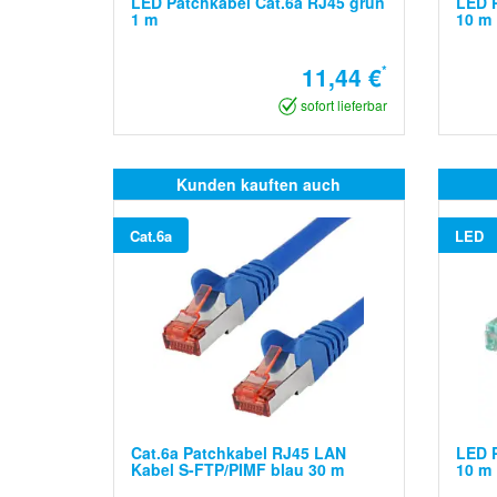
LED Patchkabel Cat.6a RJ45 grün
LED P
1 m
10 m
11,44 €
*
sofort lieferbar
Kunden kauften auch
Cat.6a
LED
Cat.6a Patchkabel RJ45 LAN
LED P
Kabel S-FTP/PIMF blau 30 m
10 m