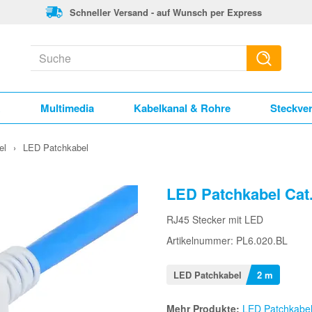
Schneller Versand - auf Wunsch per Express
k
Multimedia
Kabelkanal & Rohre
Steckve
el
›
LED Patchkabel
LED Patchkabel Cat
RJ45 Stecker mit LED
Artikelnummer: PL6.020.BL
LED Patchkabel
2 m
Mehr Produkte:
LED Patchkabe