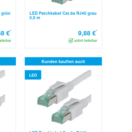
 grün
LED Patchkabel Cat.6a RJ45 grau
0,5 m
88 €
*
9,88 €
*
ieferbar
sofort lieferbar
Kunden kauften auch
LED