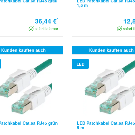
atchkabel Cat.6a RJ45 grau
LED Patchkabel Cat.6a RJ45
1,5 m
36,44 €
*
12,
sofort lieferbar
sofort l
Kunden kauften auch
Kunden kauften auch
LED
atchkabel Cat.6a RJ45 grün
LED Patchkabel Cat.6a RJ45
5 m