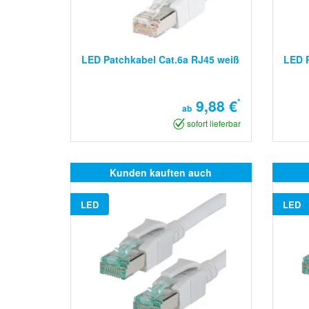
LED Patchkabel Cat.6a RJ45 weiß
LED P
9,88 €
*
ab
sofort lieferbar
Kunden kauften auch
LED
LED