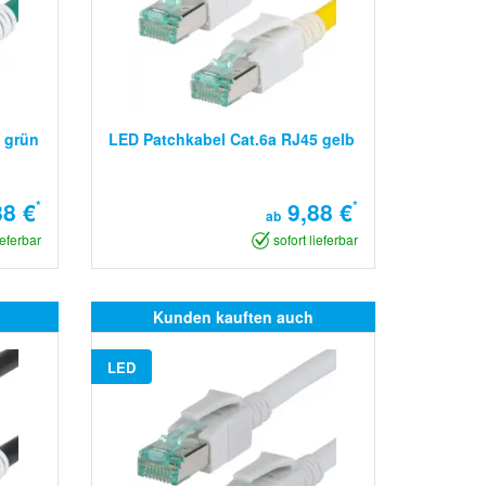
 grün
LED Patchkabel Cat.6a RJ45 gelb
8 €
*
9,88 €
*
ab
ieferbar
sofort lieferbar
Kunden kauften auch
LED