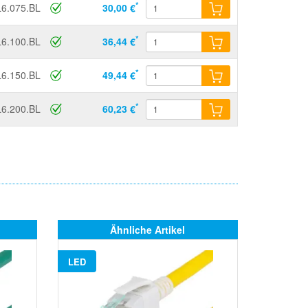
*
6.075.BL
30,00 €
*
6.100.BL
36,44 €
*
6.150.BL
49,44 €
*
6.200.BL
60,23 €
Ähnliche Artikel
LED