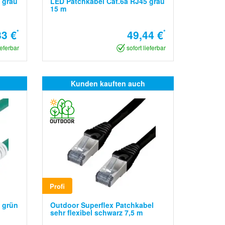
 grau
LED Patchkabel Cat.6a RJ45 grau
15 m
83 €
*
49,44 €
*
ieferbar
sofort lieferbar
Kunden kauften auch
Profi
 grün
Outdoor Superflex Patchkabel
sehr flexibel schwarz 7,5 m