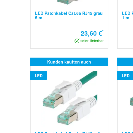
LED Patchkabel Cat.6a RJ45 grau
LED P
5 m
1 m
23,60 €
*
sofort lieferbar
Kunden kauften auch
LED
LED