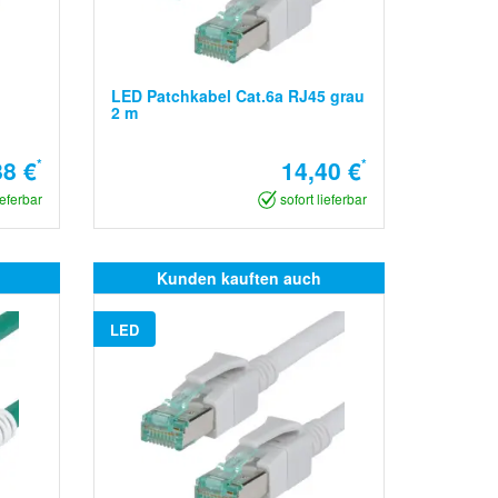
LED Patchkabel Cat.6a RJ45 grau
2 m
8 €
*
14,40 €
*
ieferbar
sofort lieferbar
Kunden kauften auch
LED