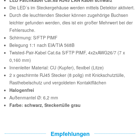
LED Patchkabel Cat.6a RJ45 LAN Kabel schwarz
Die LED´s im Steckergehäuse werden mittels Detektor aktiviert.
Durch die leuchtenden Stecker können zugehörige Buchsen
leichter gefunden werden, dies ist ein großer Mehrwert bei der
Fehlersuche.
Schirmung: S/FTP PIMF
Belegung 1:1 nach EIA/TIA 568B
Twisted-Pair-Kabel Cat.6a S/FTP PIMF, 4x2xAWG26/7 (7 x
0,160 mm)
Innenleiter Material: CU (Kupfer), flexibel (Litze)
2 x geschirmte RJ45 Stecker (8 polig) mit Knickschutztülle,
Rasthebelschutz und vergoldeten Kontaktflächen
Halogenfrei
Außenmantel Ø: 6,2 mm
Farbe: schwarz, Steckertülle grau
Empfehlungen