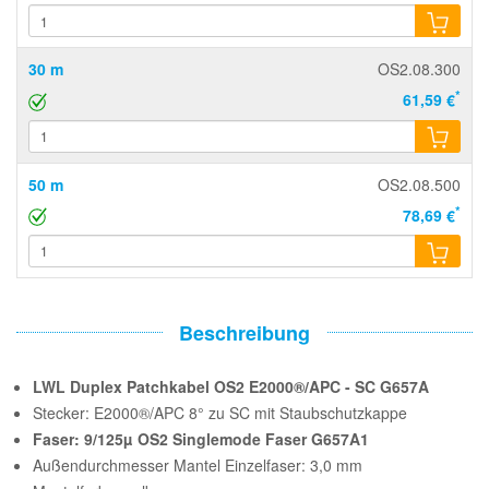
30 m
OS2.08.300
*
61,59 €
50 m
OS2.08.500
*
78,69 €
Beschreibung
LWL Duplex Patchkabel OS2 E2000®/APC - SC G657A
Stecker: E2000®/APC 8° zu SC mit Staubschutzkappe
Faser: 9/125µ OS2 Singlemode Faser G657A1
Außendurchmesser Mantel Einzelfaser: 3,0 mm