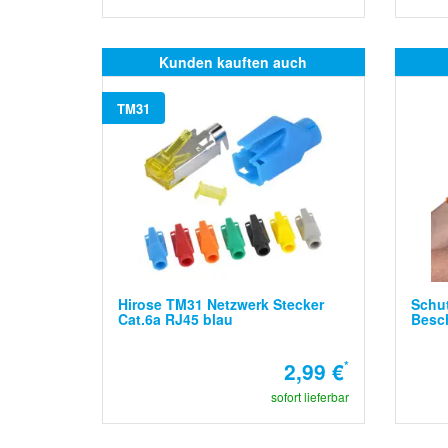
Kunden kauften auch
TM31
Hirose TM31 Netzwerk Stecker
Schu
Cat.6a RJ45 blau
Besch
2,99 €
*
sofort lieferbar