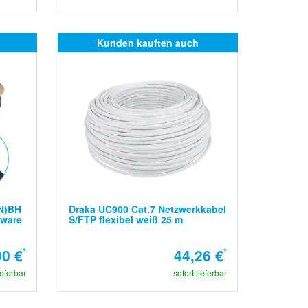
Kunden kauften auch
ZN)BH
Draka UC900 Cat.7 Netzwerkkabel
rware
S/FTP flexibel weiß 25 m
90 €
*
44,26 €
*
ieferbar
sofort lieferbar