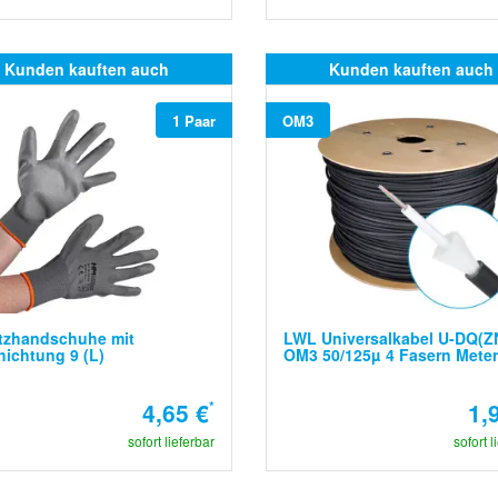
Kunden kauften auch
Kunden kauften auch
1 Paar
OM3
tzhandschuhe mit
LWL Universalkabel U-DQ(
ichtung 9 (L)
OM3 50/125µ 4 Fasern Mete
4,65 €
*
1,
sofort lieferbar
sofort l