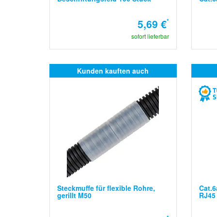
5,69 €
*
sofort lieferbar
Kunden kauften auch
Steckmuffe für flexible Rohre,
Cat.6
gerillt M50
RJ45