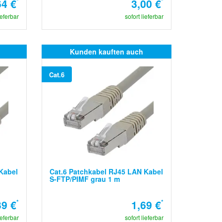
64 €
*
3,00 €
*
ieferbar
sofort lieferbar
Kunden kauften auch
Cat.6
Kabel
Cat.6 Patchkabel RJ45 LAN Kabel
S-FTP/PIMF grau 1 m
39 €
*
1,69 €
*
ieferbar
sofort lieferbar