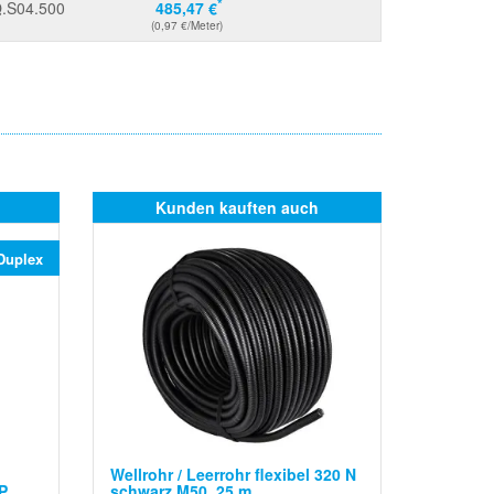
*
.S04.500
485,47 €
(0,97 €/Meter)
Kunden kauften auch
Duplex
Wellrohr / Leerrohr flexibel 320 N
P
schwarz M50, 25 m