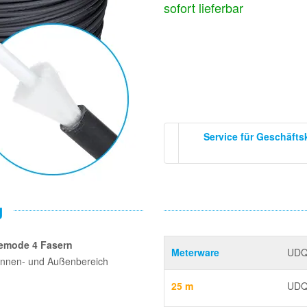
sofort lieferbar
Service für Geschäft
g
lemode 4 Fasern
Meterware
UDQ
 Innen- und Außenbereich
25 m
UDQ