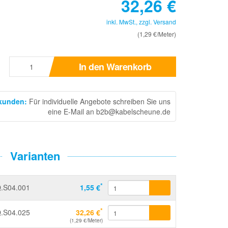
32,26
€
inkl. MwSt., zzgl.
Versand
(1,29 €/Meter)
In den Warenkorb
skunden
:
Für individuelle Angebote schreiben Sie uns
eine E-Mail an b2b@kabelscheune.de
Varianten
*
.S04.001
1,55 €
*
.S04.025
32,26 €
(1,29 €/Meter)