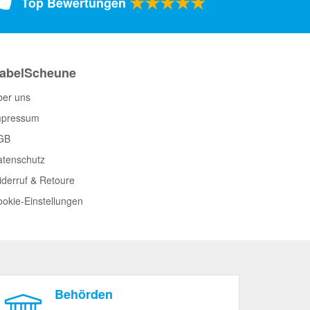
★★★★★
Top Bewertungen
abelScheune
ber uns
mpressum
GB
atenschutz
derruf & Retoure
okie-Einstellungen
Behörden