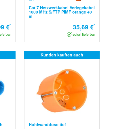
Cat.7 Netzwerkkabel Verlegekabel
1000 MHz S/FTP PIMF orange 40
m
99 €
*
35,69 €
*
ieferbar
sofort lieferbar
Kunden kauften auch
ch
Hohlwanddose tief