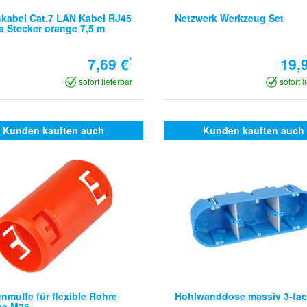
kabel Cat.7 LAN Kabel RJ45
Netzwerk Werkzeug Set
a Stecker orange 7,5 m
7,69 €
*
19,
sofort lieferbar
sofort l
Kunden kauften auch
Kunden kauften auch
enmuffe für flexible Rohre
Hohlwanddose massiv 3-fa
ge M25