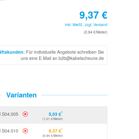
9,37
€
inkl. MwSt., zzgl.
Versand
(0,94 €/Meter)
häftskunden
:
Für individuelle Angebote schreiben Sie
uns eine E-Mail an b2b@kabelscheune.de
Varianten
*
.S04.005
5,03 €
(1,01 €/Meter)
*
.S04.010
9,37 €
(0,94 €/Meter)