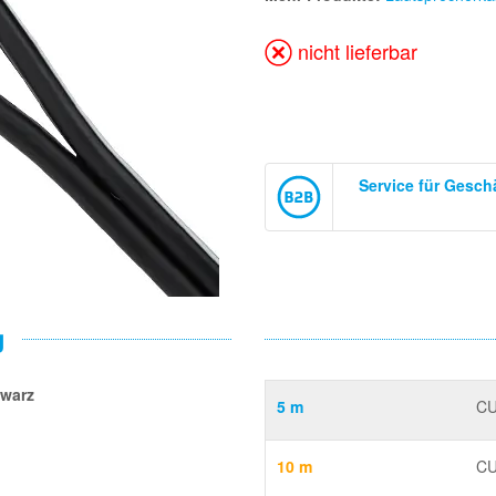
nicht lieferbar
Service für Gesc
g
hwarz
5 m
CU
10 m
CU