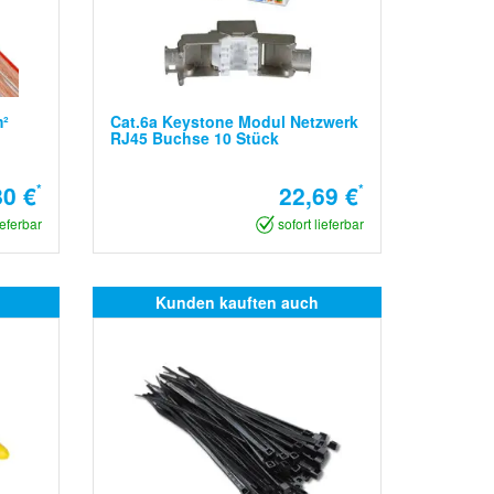
m²
Cat.6a Keystone Modul Netzwerk
RJ45 Buchse 10 Stück
80 €
*
22,69 €
*
ieferbar
sofort lieferbar
Kunden kauften auch