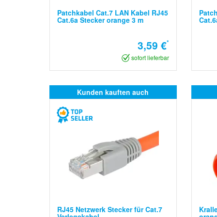
Patchkabel Cat.7 LAN Kabel RJ45
Patch
Cat.6a Stecker orange 3 m
Cat.6
3,59 €
*
sofort lieferbar
Kunden kauften auch
RJ45 Netzwerk Stecker für Cat.7
Krall
Verlegekabel
oran