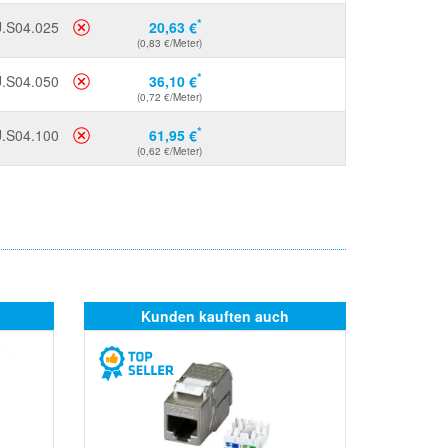
*
.S04.025
20,63 €
(0,83 €/Meter)
*
.S04.050
36,10 €
(0,72 €/Meter)
*
.S04.100
61,95 €
(0,62 €/Meter)
Kunden kauften auch