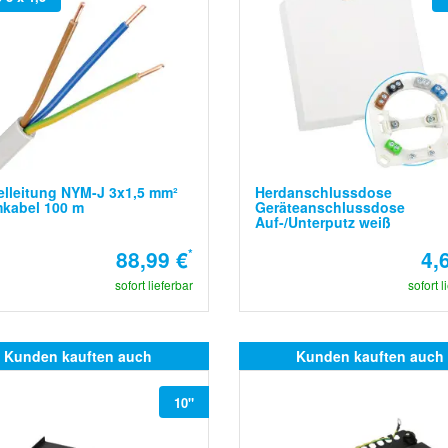
lleitung NYM-J 3x1,5 mm²
Herdanschlussdose
mkabel 100 m
Geräteanschlussdose
Auf-/Unterputz weiß
88,99 €
*
4,
sofort lieferbar
sofort l
Kunden kauften auch
Kunden kauften auch
10"