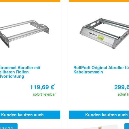
trommel Abroller mit
RollProfi Original Abroller fü
ellbaren Rollen
Kabeltrommeln
lvorrichtung
119,69 €
*
299,
sofort lieferbar
sofort l
Kunden kauften auch
Kunden kauften auch
 3 x 1,5