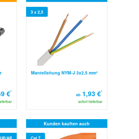
3 x 2,5
r
Mantelleitung NYM-J 3x2,5 mm²
69 €
*
1,93 €
*
ab
ieferbar
sofort lieferbar
Kunden kauften auch
UP/AP
Cat.7