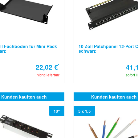
ll Fachboden für Mini Rack
10 Zoll Patchpanel 12-Port C
arz
schwarz
22,02 €
*
41,
nicht lieferbar
sofort l
Kunden kauften auch
Kunden kauften auch
10"
5 x 1,5