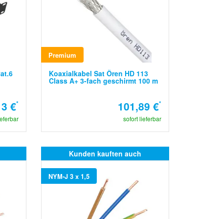
Premium
at.6
Koaxialkabel Sat Ören HD 113
Class A+ 3-fach geschirmt 100 m
13 €
*
101,89 €
*
ieferbar
sofort lieferbar
Kunden kauften auch
NYM-J 3 x 1,5