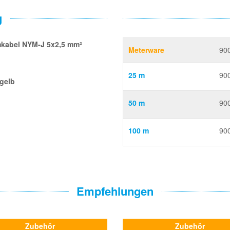
g
umkabel NYM-J 5x2,5 mm²
Meterware
90
25 m
90
/gelb
50 m
90
100 m
90
Empfehlungen
Zubehör
Zubehör