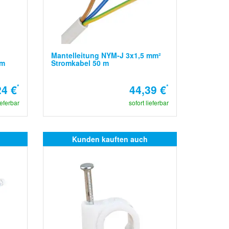
Mantelleitung NYM-J 3x1,5 mm²
 m
Stromkabel 50 m
24 €
*
44,39 €
*
ieferbar
sofort lieferbar
Kunden kauften auch