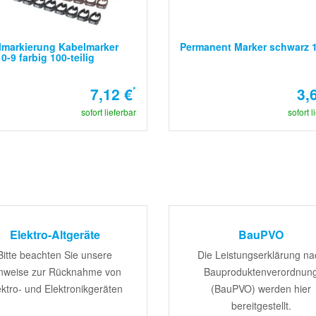
lmarkierung Kabelmarker
Permanent Marker schwarz 
 0-9 farbig 100-teilig
7,12 €
*
3,
sofort lieferbar
sofort l
Elektro-Altgeräte
BauPVO
Bitte beachten Sie unsere
Die Leistungserklärung na
nweise zur Rücknahme von
Bauproduktenverordnun
ektro- und Elektronikgeräten
(BauPVO) werden hier
bereitgestellt.