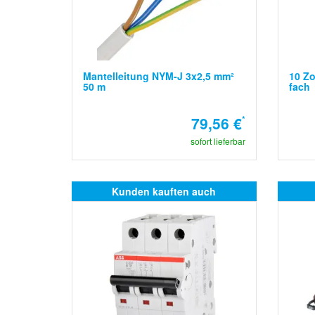
Mantelleitung NYM-J 3x2,5 mm²
10 Zo
50 m
fach
79,56 €
*
sofort lieferbar
Kunden kauften auch