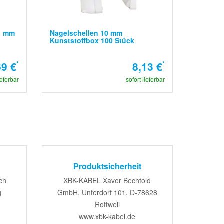
1 mm
Nagelschellen 10 mm
Kunststoffbox 100 Stück
69 €
*
8,13 €
*
ieferbar
sofort lieferbar
Produktsicherheit
ch
XBK-KABEL Xaver Bechtold
g
GmbH, Unterdorf 101, D-78628
Rottweil
www.xbk-kabel.de