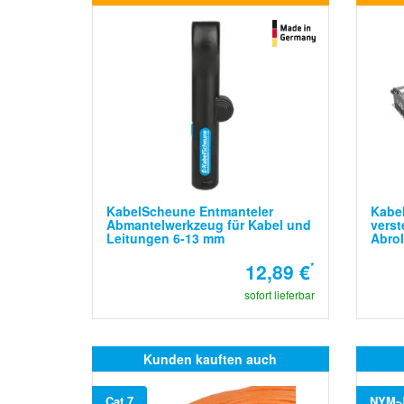
KabelScheune Entmanteler
Kabel
Abmantelwerkzeug für Kabel und
verst
Leitungen 6-13 mm
Abrol
12,89 €
*
sofort lieferbar
Kunden kauften auch
Cat.7
NYM-J