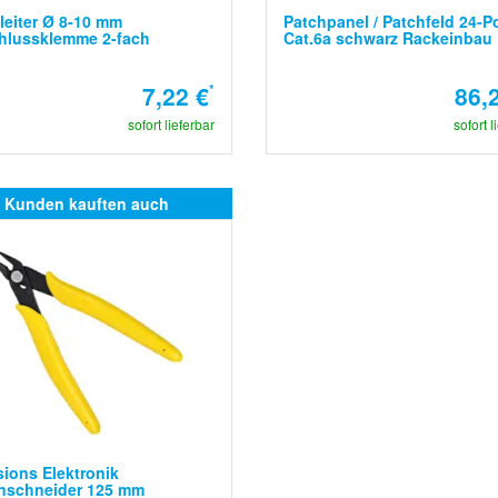
eiter Ø 8-10 mm
Patchpanel / Patchfeld 24-P
hlussklemme 2-fach
Cat.6a schwarz Rackeinbau
7,22 €
*
86,
sofort lieferbar
sofort l
Kunden kauften auch
sions Elektronik
enschneider 125 mm