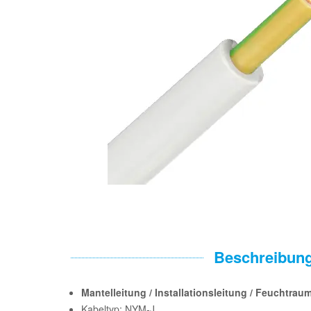
Beschreibun
Mantelleitung / Installationsleitung / Feuchtr
Kabeltyp: NYM-J