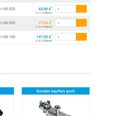
*
0.106.025
42,66 €
(1,71 €/Meter)
*
0.106.050
77,03 €
(1,54 €/Meter)
*
0.106.100
147,00 €
(1,47 €/Meter)
Kunden kauften auch