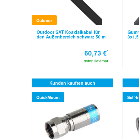
Outdoor
Outdoor SAT Koaxialkabel für
Gumm
den Außenbereich schwarz 50 m
3x1,
60,73 €
*
sofort lieferbar
Kunden kauften auch
QuickMount
Self-In