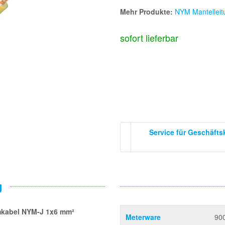
Mehr Produkte:
NYM Mantelleit
sofort lieferbar
Service für Geschäft
g
aumkabel NYM-J 1x6 mm²
Meterware
90