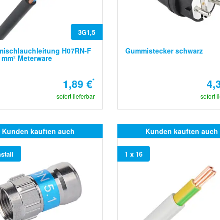
3G1,5
ischlauchleitung H07RN-F
Gummistecker schwarz
5 mm² Meterware
1,89 €
*
4,
sofort lieferbar
sofort l
Kunden kauften auch
Kunden kauften auch
stall
1 x 16