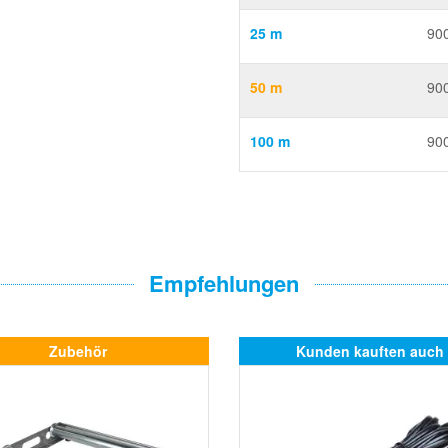
25 m
90
50 m
90
100 m
90
Empfehlungen
Zubehör
Kunden kauften auch