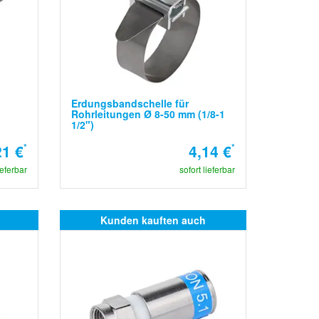
Erdungsbandschelle für
Rohrleitungen Ø 8-50 mm (1/8-1
1/2")
21 €
*
4,14 €
*
ieferbar
sofort lieferbar
Kunden kauften auch