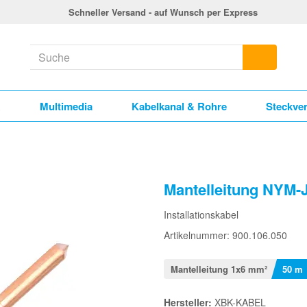
Schneller Versand - auf Wunsch per Express
k
Multimedia
Kabelkanal & Rohre
Steckve
Mantelleitung NYM-
Installationskabel
Artikelnummer: 900.106.050
Mantelleitung 1x6 mm²
50 m
Hersteller:
XBK-KABEL