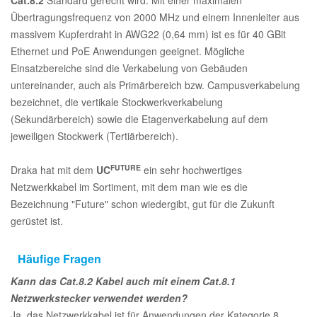
Cat.8.2
Standard gerecht wird. Mit einer maximalen
Übertragungsfrequenz von 2000 MHz und einem Innenleiter aus
massivem Kupferdraht in AWG22 (0,64 mm) ist es für 40 GBit
Ethernet und PoE Anwendungen geeignet. Mögliche
Einsatzbereiche sind die Verkabelung von Gebäuden
untereinander, auch als Primärbereich bzw. Campusverkabelung
bezeichnet, die vertikale Stockwerkverkabelung
(Sekundärbereich) sowie die Etagenverkabelung auf dem
jeweiligen Stockwerk (Tertiärbereich).
FUTURE
Draka hat mit dem
UC
ein sehr hochwertiges
Netzwerkkabel im Sortiment, mit dem man wie es die
Bezeichnung "Future" schon wiedergibt, gut für die Zukunft
gerüstet ist.
Häufige Fragen
Kann das Cat.8.2 Kabel auch mit einem Cat.8.1
Netzwerkstecker verwendet werden?
Ja, das Netzwerkkabel ist für Anwendungen der Kategorie 8