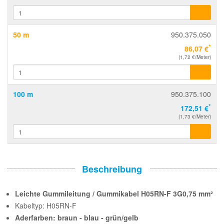
50 m
950.375.050
*
86,07 €
(1,72 €/Meter)
100 m
950.375.100
*
172,51 €
(1,73 €/Meter)
Beschreibung
Leichte Gummileitung / Gummikabel H05RN-F 3G0,75 mm²
Kabeltyp: H05RN-F
Aderfarben: braun - blau - grün/gelb