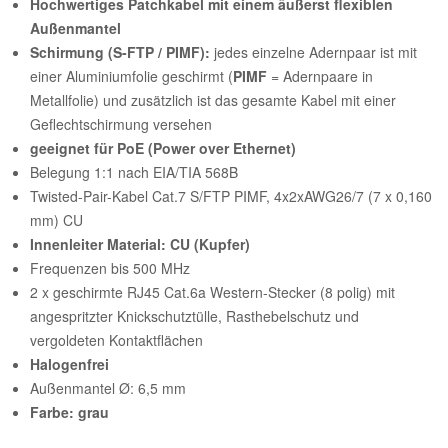
Hochwertiges Patchkabel mit einem äußerst flexiblen
Außenmantel
Schirmung (S-FTP / PIMF):
jedes einzelne Adernpaar ist mit
einer Aluminiumfolie geschirmt (
PIMF
= Adernpaare in
Metallfolie) und zusätzlich ist das gesamte Kabel mit einer
Geflechtschirmung versehen
geeignet für PoE (Power over Ethernet)
Belegung 1:1 nach EIA/TIA 568B
Twisted-Pair-Kabel Cat.7 S/FTP PIMF, 4x2xAWG26/7 (7 x 0,160
mm) CU
Innenleiter Material: CU (Kupfer)
Frequenzen bis 500 MHz
2 x geschirmte RJ45 Cat.6a Western-Stecker (8 polig) mit
angespritzter Knickschutztülle, Rasthebelschutz und
vergoldeten Kontaktflächen
Halogenfrei
Außenmantel Ø: 6,5 mm
Farbe: grau