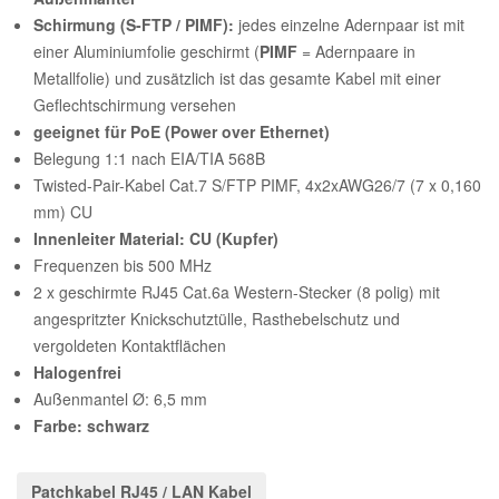
Schirmung (S-FTP / PIMF):
jedes einzelne Adernpaar ist mit
einer Aluminiumfolie geschirmt (
PIMF
= Adernpaare in
Metallfolie) und zusätzlich ist das gesamte Kabel mit einer
Geflechtschirmung versehen
geeignet für PoE (Power over Ethernet)
Belegung 1:1 nach EIA/TIA 568B
Twisted-Pair-Kabel Cat.7 S/FTP PIMF, 4x2xAWG26/7 (7 x 0,160
mm) CU
Innenleiter Material: CU (Kupfer)
Frequenzen bis 500 MHz
2 x geschirmte RJ45 Cat.6a Western-Stecker (8 polig) mit
angespritzter Knickschutztülle, Rasthebelschutz und
vergoldeten Kontaktflächen
Halogenfrei
Außenmantel Ø: 6,5 mm
Farbe: schwarz
Patchkabel RJ45 / LAN Kabel