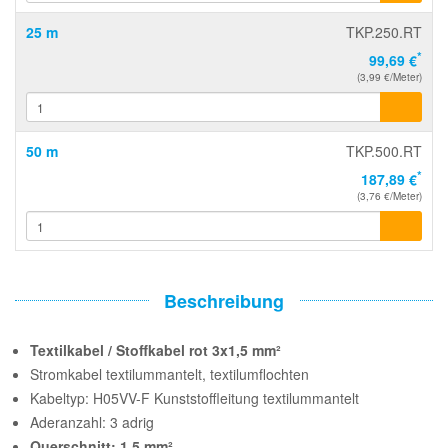
25 m
TKP.250.RT
*
99,69 €
(3,99 €/Meter)
50 m
TKP.500.RT
*
187,89 €
(3,76 €/Meter)
Beschreibung
Textilkabel / Stoffkabel rot 3x1,5 mm²
Stromkabel textilummantelt, textilumflochten
Kabeltyp: H05VV-F Kunststoffleitung textilummantelt
Aderanzahl: 3 adrig
Querschnitt: 1,5 mm²