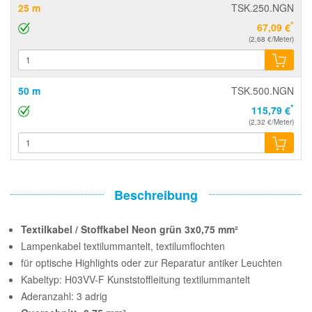
25 m
TSK.250.NGN
*
67,09 €
(2,68 €/Meter)
50 m
TSK.500.NGN
*
115,79 €
(2,32 €/Meter)
Beschreibung
Textilkabel / Stoffkabel Neon grün 3x0,75 mm²
Lampenkabel textilummantelt, textilumflochten
für optische Highlights oder zur Reparatur antiker Leuchten
Kabeltyp: H03VV-F Kunststoffleitung textilummantelt
Aderanzahl: 3 adrig