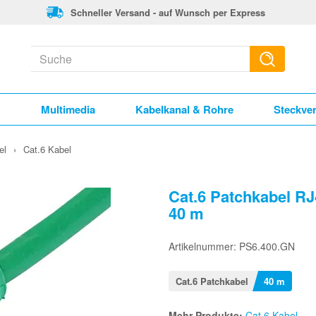
Schneller Versand - auf Wunsch per Express
k
Multimedia
Kabelkanal & Rohre
Steckve
el
›
Cat.6 Kabel
Cat.6 Patchkabel R
40 m
Artikelnummer: PS6.400.GN
Cat.6 Patchkabel
40 m
Mehr Produkte:
Cat.6 Kabel