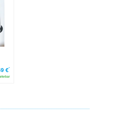
69 €
*
ieferbar