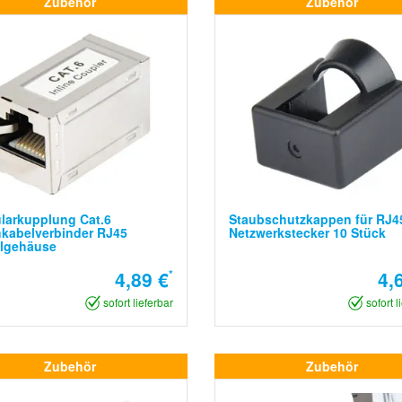
Zubehör
Zubehör
larkupplung Cat.6
Staubschutzkappen für RJ4
kabelverbinder RJ45
Netzwerkstecker 10 Stück
llgehäuse
4,89 €
*
4,
sofort lieferbar
sofort l
Zubehör
Zubehör