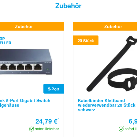
Zubehör
Zubehör
Zubehör
20 Stück
5-Port
nk 5-Port Gigabit Switch
Kabelbinder Klettband
llgehäuse
wiederverwendbar 20 Stück
schwarz
24,79 €
*
6,
sofort lieferbar
sofort l