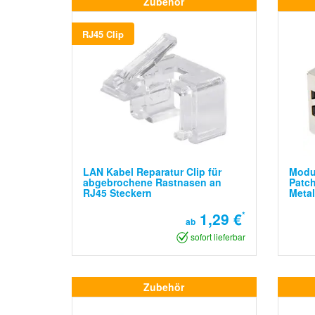
Zubehör
RJ45 Clip
LAN Kabel Reparatur Clip für
Modu
abgebrochene Rastnasen an
Patch
RJ45 Steckern
Meta
1,29 €
*
ab
sofort lieferbar
Zubehör