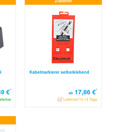
Zubehör
5
Kabelmarkierer selbstklebend
69 €
*
17,86 €
*
ab
ieferbar
Lieferzeit 10-14 Tage