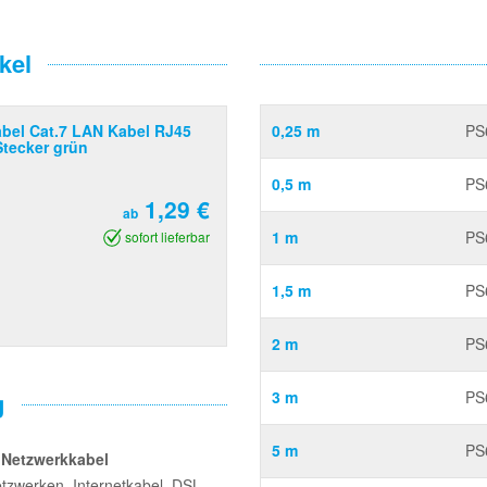
kel
bel Cat.7 LAN Kabel RJ45
0,25 m
PS
Stecker grün
0,5 m
PS
1,29 €
ab
1 m
PS
sofort lieferbar
1,5 m
PS
2 m
PS
g
3 m
PS
5 m
PS
 Netzwerkkabel
etzwerken, Internetkabel, DSL