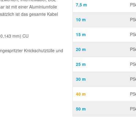
7,5 m
PS
r ist mit einer Aluminiumfolie
sätzlich ist das gesamte Kabel
10 m
PS
15 m
PS
x 0,143 mm) CU
20 m
PS
ngespritzter Knickschutztülle und
25 m
PS
30 m
PS
40 m
PS
50 m
PS