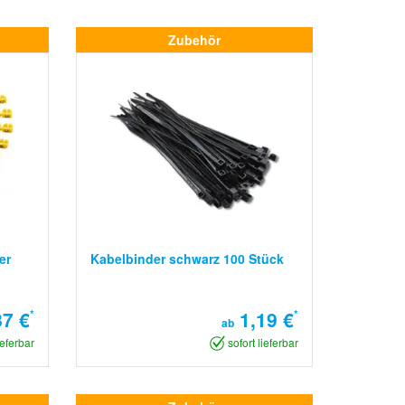
Zubehör
er
Kabelbinder schwarz 100 Stück
87 €
*
1,19 €
*
ab
ieferbar
sofort lieferbar