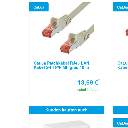
Cat.6a
Cat.6a
Cat.6a Patchkabel RJ45 LAN
Cat.6
Kabel S-FTP/PIMF grau 10 m
Kabel
13,69 €
*
sofort lieferbar
Kunden kauften auch
Cat.6a