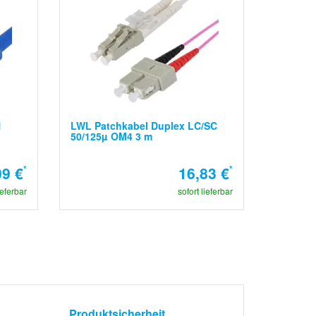
N
LWL Patchkabel Duplex LC/SC
50/125µ OM4 3 m
09 €
*
16,83 €
*
ieferbar
sofort lieferbar
Produktsicherheit