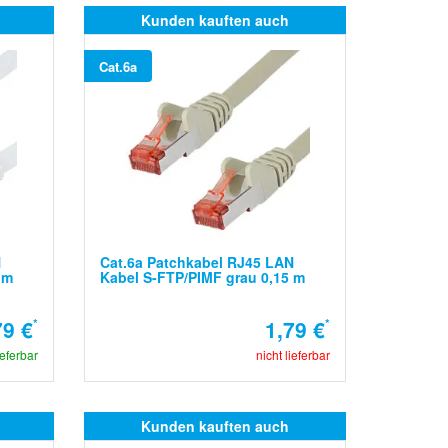
Kunden kauften auch
Cat.6a
N
Cat.6a Patchkabel RJ45 LAN
 m
Kabel S-FTP/PIMF grau 0,15 m
79 €
*
1,79 €
*
ieferbar
nicht lieferbar
Kunden kauften auch