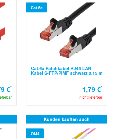
Cat.6a
N
Cat.6a Patchkabel RJ45 LAN
Kabel S-FTP/PIMF schwarz 0,15 m
79 €
*
1,79 €
*
ieferbar
nicht lieferbar
Kunden kauften auch
OM4