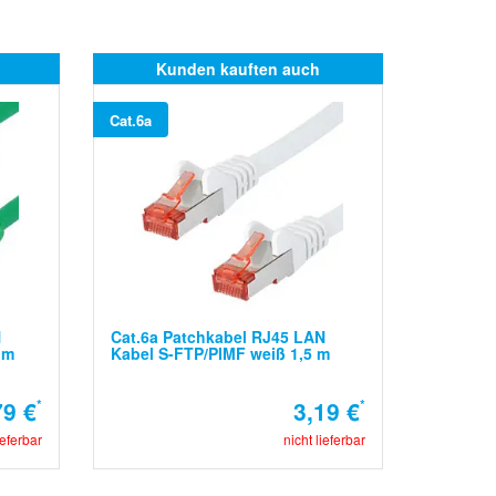
Kunden kauften auch
Cat.6a
N
Cat.6a Patchkabel RJ45 LAN
 m
Kabel S-FTP/PIMF weiß 1,5 m
79 €
*
3,19 €
*
ieferbar
nicht lieferbar