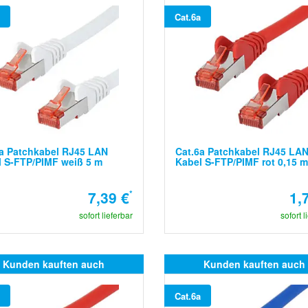
Cat.6a
a Patchkabel RJ45 LAN
Cat.6a Patchkabel RJ45 LA
 S-FTP/PIMF weiß 5 m
Kabel S-FTP/PIMF rot 0,15 m
7,39 €
*
1,
sofort lieferbar
sofort l
Kunden kauften auch
Kunden kauften auch
Cat.6a