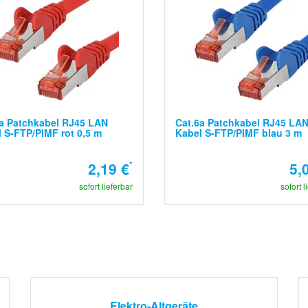
a Patchkabel RJ45 LAN
Cat.6a Patchkabel RJ45 LA
 S-FTP/PIMF rot 0,5 m
Kabel S-FTP/PIMF blau 3 m
2,19 €
*
5,
sofort lieferbar
sofort l
Elektro-Altgeräte