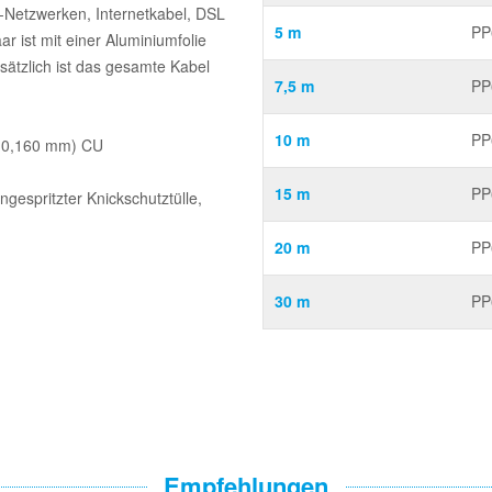
t-Netzwerken, Internetkabel, DSL
5 m
PP
r ist mit einer Aluminiumfolie
sätzlich ist das gesamte Kabel
7,5 m
PP
10 m
PP
x 0,160 mm) CU
15 m
PP
gespritzter Knickschutztülle,
20 m
PP
30 m
PP
Empfehlungen