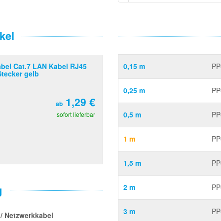
kel
bel Cat.7 LAN Kabel RJ45
0,15 m
PP
Stecker gelb
0,25 m
PP
1,29 €
ab
0,5 m
PP
sofort lieferbar
1 m
PP
1,5 m
PP
g
2 m
PP
3 m
PP
 / Netzwerkkabel