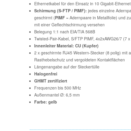
Ethernetkabel für den Einsatz in 10 Gigabit-Etherne
Schirmung (S-FTP / PIMF):
jedes einzelne Adernpaa
geschirmt (
PIMF
= Adernpaare in Metallfolie) und zu
mit einer Geflechtschirmung versehen
Belegung 1:1 nach EIA/TIA 568B
Twisted-Pair-Kabel, S/FTP PIMF, 4x2xAWG26/7 (7 
Innenleiter Material: CU (Kupfer)
2 x geschirmte RJ45 Western-Stecker (8 polig) mit an
Rasthebelschutz und vergoldeten Kontaktflächen
Längenangabe auf der Steckertülle
Halogenfrei
GHMT zertifiziert
Frequenzen bis 500 MHz
Außenmantel Ø: 6,5 mm
Farbe: gelb