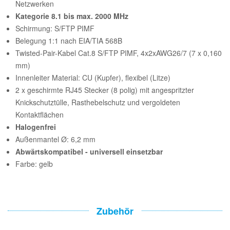
Netzwerken
Kategorie 8.1 bis max. 2000 MHz
Schirmung: S/FTP PIMF
Belegung 1:1 nach EIA/TIA 568B
Twisted-Pair-Kabel Cat.8 S/FTP PIMF, 4x2xAWG26/7 (7 x 0,160
mm)
Innenleiter Material: CU (Kupfer), flexibel (Litze)
2 x geschirmte RJ45 Stecker (8 polig) mit angespritzter
Knickschutztülle, Rasthebelschutz und vergoldeten
Kontaktflächen
Halogenfrei
Außenmantel Ø: 6,2 mm
Abwärtskompatibel - universell einsetzbar
Farbe: gelb
Zubehör