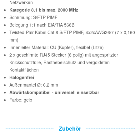
Netzwerken
Kategorie 8.1 bis max. 2000 MHz
Schirmung: S/FTP PIMF
Belegung 1:1 nach EIA/TIA 568B
Twisted-Pair-Kabel Cat.8 S/FTP PIMF, 4x2xAWG26/7 (7 x 0,160
mm)
Innenleiter Material: CU (Kupfer), flexibel (Litze)
2 x geschirmte RJ45 Stecker (8 polig) mit angespritzter
Knickschutztülle, Rasthebelschutz und vergoldeten
Kontaktflächen
Halogenfrei
Außenmantel Ø: 6,2 mm
Abwärtskompatibel - universell einsetzbar
Farbe: gelb
Zubehör