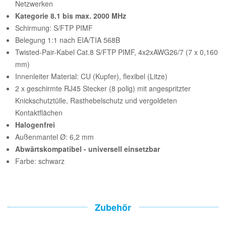
Netzwerken
Kategorie 8.1 bis max. 2000 MHz
Schirmung: S/FTP PIMF
Belegung 1:1 nach EIA/TIA 568B
Twisted-Pair-Kabel Cat.8 S/FTP PIMF, 4x2xAWG26/7 (7 x 0,160
mm)
Innenleiter Material: CU (Kupfer), flexibel (Litze)
2 x geschirmte RJ45 Stecker (8 polig) mit angespritzter
Knickschutztülle, Rasthebelschutz und vergoldeten
Kontaktflächen
Halogenfrei
Außenmantel Ø: 6,2 mm
Abwärtskompatibel - universell einsetzbar
Farbe: schwarz
Zubehör