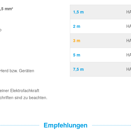
2,5 mm²
1,5 m
HA
2 m
HA
b
3 m
HA
5 m
HA
7,5 m
HA
Herd bzw. Geräten
einer Elektrofachkraft
hriften sind zu beachten.
Empfehlungen