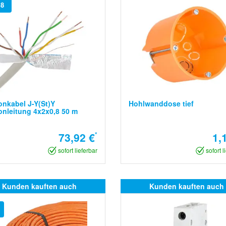
,8
onkabel J-Y(St)Y
Hohlwanddose tief
onleitung 4x2x0,8 50 m
73,92 €
*
1,
sofort lieferbar
sofort l
Kunden kauften auch
Kunden kauften auch