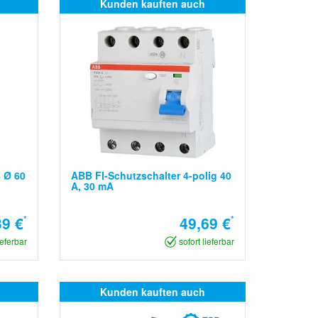
Kunden kauften auch
4 Ø 60
ABB FI-Schutzschalter 4-polig 40
A, 30 mA
39 €
*
49,69 €
*
ieferbar
sofort lieferbar
Kunden kauften auch