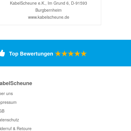
KabelScheune e.K., Im Grund 6, D-91593
Burgbernheim
www.kabelscheune.de
★★★★★
Top Bewertungen
abelScheune
ber uns
mpressum
GB
atenschutz
derruf & Retoure