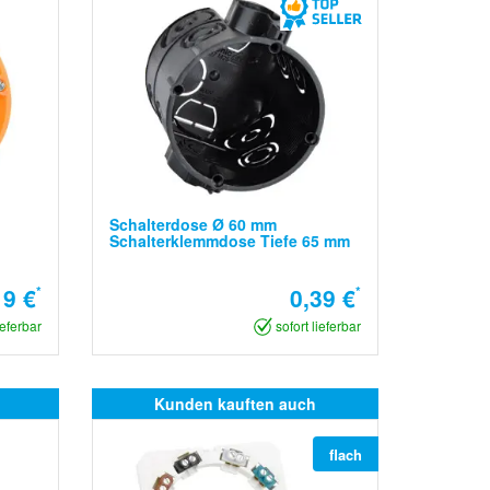
Schalterdose Ø 60 mm
Schalterklemmdose Tiefe 65 mm
19 €
*
0,39 €
*
ieferbar
sofort lieferbar
Kunden kauften auch
flach