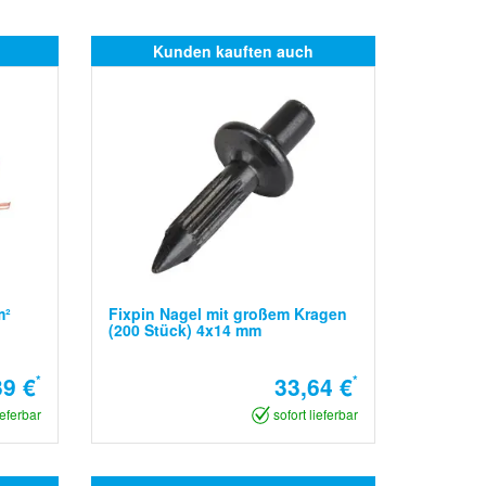
Kunden kauften auch
m²
Fixpin Nagel mit großem Kragen
(200 Stück) 4x14 mm
39 €
*
33,64 €
*
ieferbar
sofort lieferbar