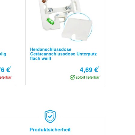
Herdanschlussdose
lig
Geräteanschlussdose Unterputz
flach weiß
76 €
*
4,69 €
*
ieferbar
sofort lieferbar
Produktsicherheit