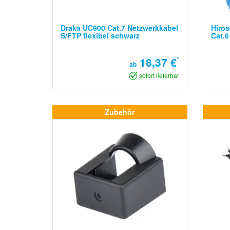
Draka UC900 Cat.7 Netzwerkkabel
Hiros
S/FTP flexibel schwarz
Cat.6
18,37 €
*
ab
sofort lieferbar
Zubehör