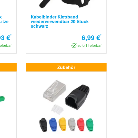
x
Kabelbinder Klettband
itze
wiederverwendbar 20 Stück
schwarz
3 €
*
6,99 €
*
ieferbar
sofort lieferbar
Zubehör