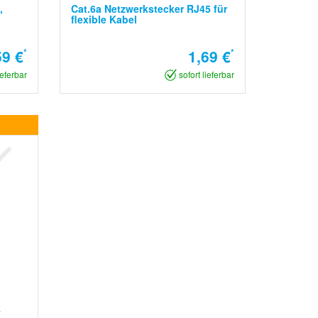
,
Cat.6a Netzwerkstecker RJ45 für
flexible Kabel
59 €
*
1,69 €
*
ieferbar
sofort lieferbar
k