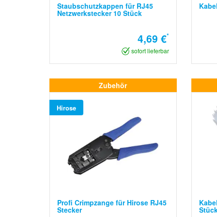
Staubschutzkappen für RJ45
Kabel
Netzwerkstecker 10 Stück
4,69 €
*
sofort lieferbar
Zubehör
Hirose
Profi Crimpzange für Hirose RJ45
Kabel
Stecker
Stüc