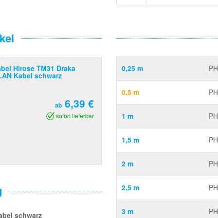
kel
bel Hirose TM31 Draka
0,25 m
PH
LAN Kabel schwarz
0,5 m
PH
6,39 €
ab
1 m
PH
sofort lieferbar
1,5 m
PH
2 m
PH
g
2,5 m
PH
3 m
PH
abel schwarz