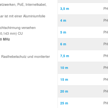
etzwerken, PoE, Internetkabel,
3,5 m
PH
r ist mit einer Aluminiumfolie
4 m
PH
lechtschirmung versehen
5 m
PH
x 0,143 mm) CU
00 MHz
6 m
PH
7,5 m
PH
t Rasthebelschutz und montierter
10 m
PH
15 m
PH
20 m
PH
25 m
PH