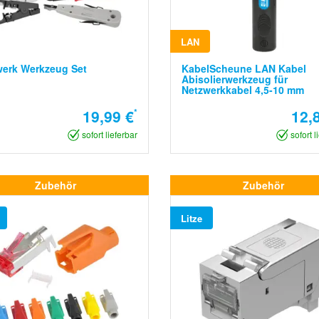
LAN
werk Werkzeug Set
KabelScheune LAN Kabel
Abisolierwerkzeug für
Netzwerkkabel 4,5-10 mm
19,99 €
*
12,
sofort lieferbar
sofort l
Zubehör
Zubehör
Litze