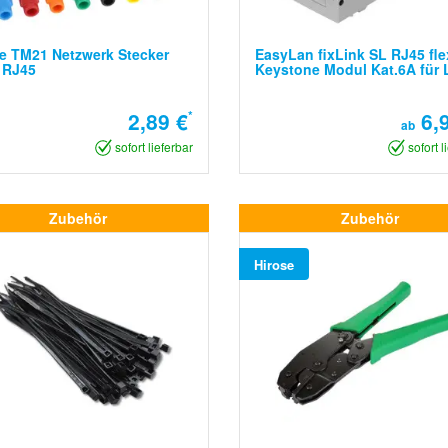
e TM21 Netzwerk Stecker
EasyLan fixLink SL RJ45 fle
 RJ45
Keystone Modul Kat.6A für L
2,89 €
*
6,9
ab
sofort lieferbar
sofort l
Zubehör
Zubehör
Hirose