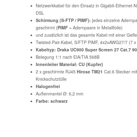
Netzwerkkabel für den Einsatz in Gigabit-Ethernet-N
DSL
Schirmung (S-FTP / PIMF):
jedes einzelne Adernpaa
geschirmt (
PIMF
= Adernpaare in Metallfolie)
und zusätzlich ist das gesamte Kabel mit einer Gef
Twisted-Pair-Kabel, S/FTP PIMF, 4x2xAWG27/7 (7 
Kabeltyp: Draka UC900 Super Screen 27 Cat.7 9
Belegung 1:1 nach EIA/TIA 568B
Innenleiter Material: CU (Kupfer)
2 x geschirmte RJ45
Hirose TM21
Cat.6 Stecker mi
Knickschutztülle
Halogenfrei
Außenmantel Ø: 6,2 mm
Farbe: schwarz