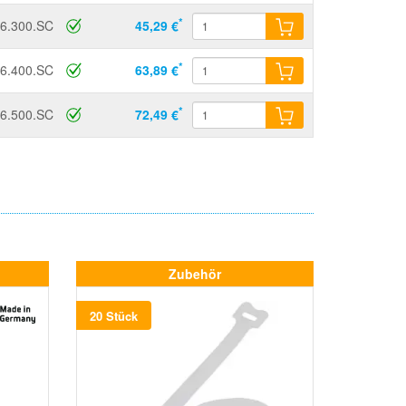
*
6.300.SC
45,29 €
*
6.400.SC
63,89 €
*
6.500.SC
72,49 €
Zubehör
20 Stück