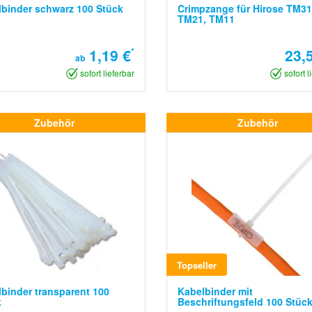
binder schwarz 100 Stück
Crimpzange für Hirose TM31
TM21, TM11
1,19 €
*
23,
ab
sofort lieferbar
sofort l
Zubehör
Zubehör
Topseller
binder transparent 100
Kabelbinder mit
k
Beschriftungsfeld 100 Stüc