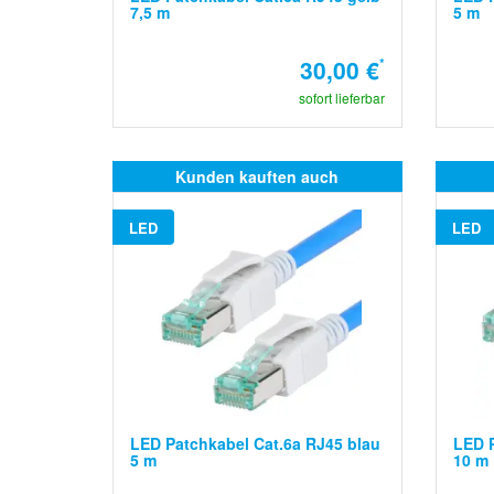
7,5 m
5 m
30,00 €
*
sofort lieferbar
Kunden kauften auch
LED
LED
LED Patchkabel Cat.6a RJ45 blau
LED P
5 m
10 m