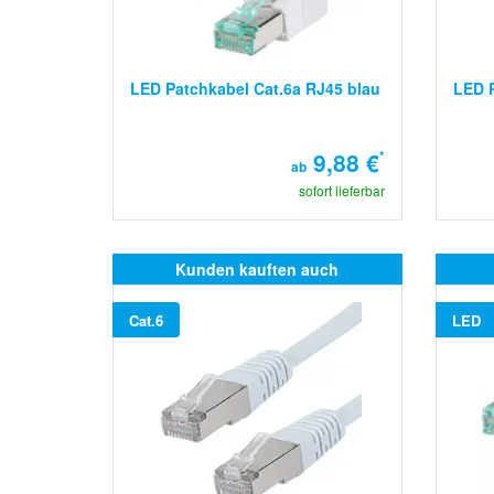
LED Patchkabel Cat.6a RJ45 blau
LED P
9,88 €
*
ab
sofort lieferbar
Kunden kauften auch
Cat.6
LED