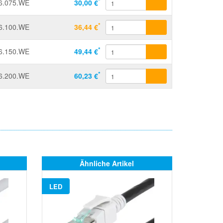
*
6.075.WE
30,00 €
*
6.100.WE
36,44 €
*
6.150.WE
49,44 €
*
6.200.WE
60,23 €
Ähnliche Artikel
LED