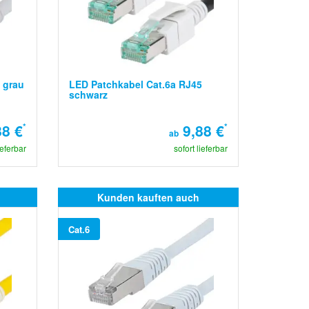
 grau
LED Patchkabel Cat.6a RJ45
schwarz
8 €
*
9,88 €
*
ab
ieferbar
sofort lieferbar
Kunden kauften auch
Cat.6