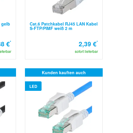
 gelb
Cat.6 Patchkabel RJ45 LAN Kabel
S-FTP/PIMF weiß 2 m
8 €
*
2,39 €
*
ieferbar
sofort lieferbar
Kunden kauften auch
LED