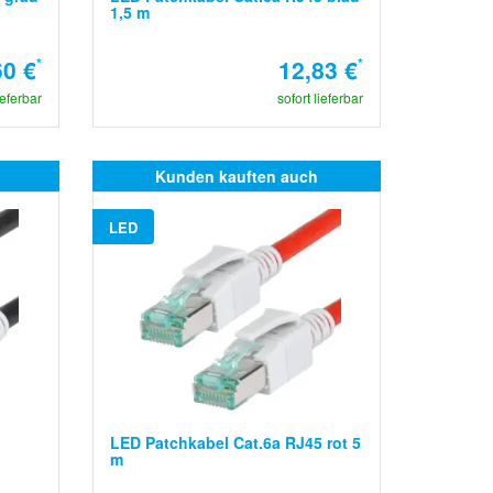
1,5 m
60 €
*
12,83 €
*
ieferbar
sofort lieferbar
Kunden kauften auch
LED
LED Patchkabel Cat.6a RJ45 rot 5
m