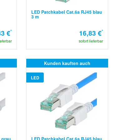
LED Patchkabel Cat.6a RJ45 blau
3 m
83 €
*
16,83 €
*
ieferbar
sofort lieferbar
Kunden kauften auch
LED
 grau
LED Patchkabel Cat.6a RJ45 blau