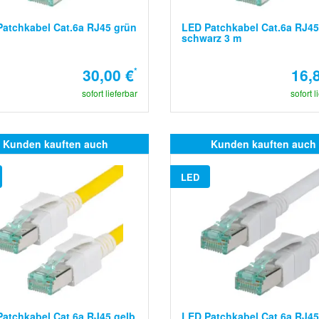
atchkabel Cat.6a RJ45 grün
LED Patchkabel Cat.6a RJ45
schwarz 3 m
30,00 €
*
16,
sofort lieferbar
sofort l
Kunden kauften auch
Kunden kauften auch
LED
atchkabel Cat.6a RJ45 gelb
LED Patchkabel Cat.6a RJ45