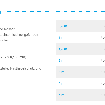
g
0,5 m
PL
 aktiviert.
Buchsen leichter gefunden
1 m
PL
suche.
1,5 m
PL
/7 (7 x 0,160 mm)
2 m
PL
tztülle, Rasthebelschutz und
3 m
PL
4 m
PL
5 m
PL