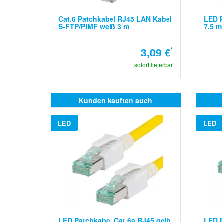
Cat.6 Patchkabel RJ45 LAN Kabel
LED P
S-FTP/PIMF weiß 3 m
7,5 m
3,09 €
*
sofort lieferbar
Kunden kauften auch
LED
LED
LED Patchkabel Cat.6a RJ45 gelb
LED P