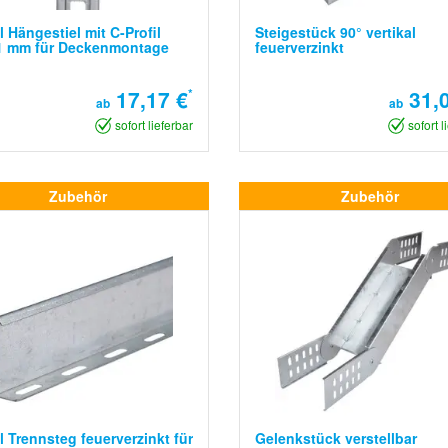
l Hängestiel mit C-Profil
Steigestück 90° vertikal
1 mm für Deckenmontage
feuerverzinkt
17,17 €
*
31,0
ab
ab
sofort lieferbar
sofort l
Zubehör
Zubehör
l Trennsteg feuerverzinkt für
Gelenkstück verstellbar