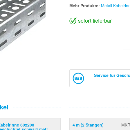
Mehr Produkte:
Metall Kabelrin
sofort lieferbar
Service für Gesc
kel
Kabelrinne 60x200
4 m (2 Stangen)
MKR
eschichtet schwarz matt