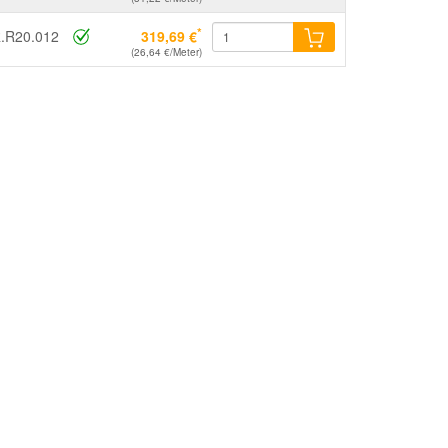
*
.R20.012
319,69 €
(26,64 €/Meter)