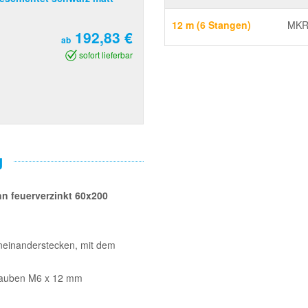
12 m (6 Stangen)
MKR
192,83 €
ab
sofort lieferbar
g
hn feuerverzinkt 60x200
neinanderstecken, mit dem
hrauben M6 x 12 mm