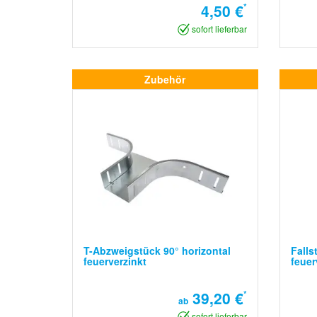
4,50 €
*
sofort lieferbar
Zubehör
T-Abzweigstück 90° horizontal
Falls
feuerverzinkt
feuer
39,20 €
*
ab
sofort lieferbar