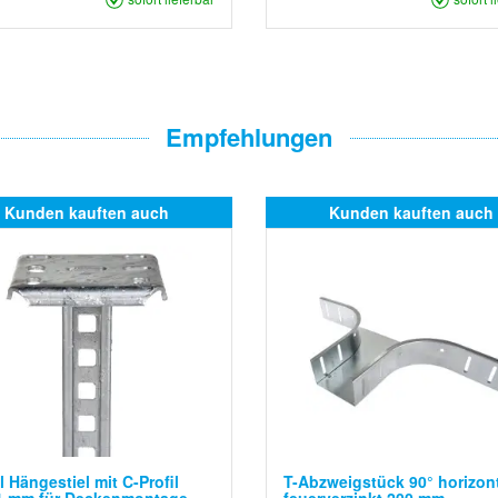
Empfehlungen
Kunden kauften auch
Kunden kauften auch
l Hängestiel mit C-Profil
T-Abzweigstück 90° horizon
1 mm für Deckenmontage
feuerverzinkt 200 mm