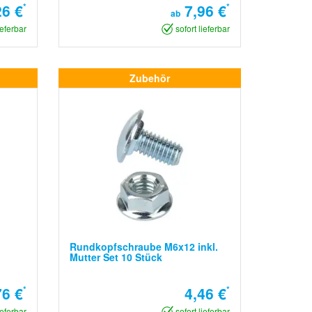
6 €
*
7,96 €
*
ab
ieferbar
sofort lieferbar
Zubehör
Rundkopfschraube M6x12 inkl.
Mutter Set 10 Stück
76 €
*
4,46 €
*
ieferbar
sofort lieferbar