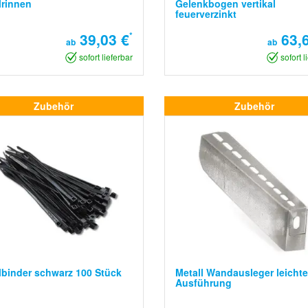
lrinnen
Gelenkbogen vertikal
feuerverzinkt
39,03 €
*
63,6
ab
ab
sofort lieferbar
sofort l
Zubehör
Zubehör
binder schwarz 100 Stück
Metall Wandausleger leichte
Ausführung