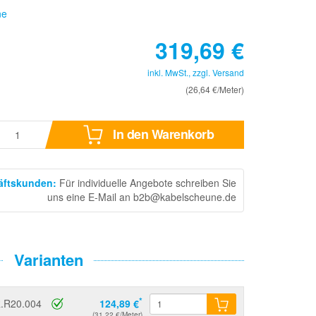
ne
319,69
€
inkl. MwSt., zzgl.
Versand
(26,64 €/Meter)
In den Warenkorb
häftskunden
:
Für individuelle Angebote schreiben Sie
uns eine E-Mail an b2b@kabelscheune.de
Varianten
*
.R20.004
124,89 €
(31,22 €/Meter)