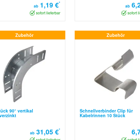
1,19 €
*
6,2
ab
ab
sofort lieferbar
sofort l
Zubehör
Zubehör
tück 90° vertikal
Schnellverbinder Clip für
verzinkt
Kabelrinnen 10 Stück
31,05 €
*
6,
ab
sofort lieferbar
sofort l