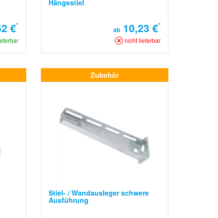
Hängestiel
2 €
*
10,23 €
*
ab
ieferbar
nicht lieferbar
Zubehör
Stiel- / Wandausleger schwere
Ausführung