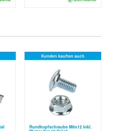
Kunden kauften auch
tal
Rundkopfschraube M6x12 inkl.
Mutter Set 10 Stück