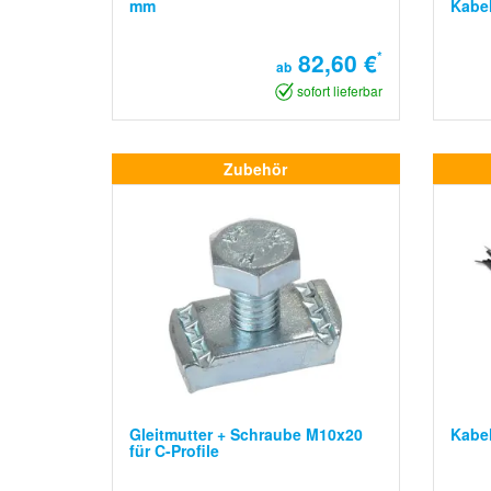
mm
Kabe
82,60 €
*
ab
sofort lieferbar
Zubehör
Gleitmutter + Schraube M10x20
Kabel
für C-Profile