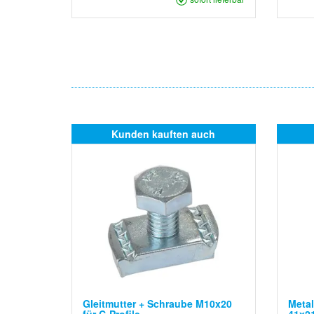
Kunden kauften auch
Gleitmutter + Schraube M10x20
Metal
für C-Profile
41x2