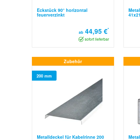
Eckstück 90° horizontal
Metal
feuerverzinkt
41x2
44,95 €
*
ab
sofort lieferbar
Zubehör
200 mm
Metalldeckel für Kabelrinne 200
Metal