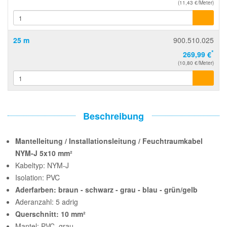
(11,43 €/Meter)
25 m
900.510.025
*
269,99 €
(10,80 €/Meter)
Beschreibung
Mantelleitung / Installationsleitung / Feuchtraumkabel
NYM-J 5x10 mm²
Kabeltyp: NYM-J
Isolation: PVC
Aderfarben: braun - schwarz - grau - blau - grün/gelb
Aderanzahl: 5 adrig
Querschnitt: 10 mm²
Mantel: PVC, grau