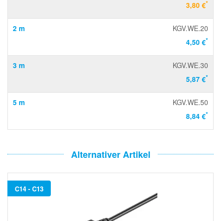
*
3,80 €
2 m
KGV.WE.20
*
4,50 €
3 m
KGV.WE.30
*
5,87 €
5 m
KGV.WE.50
*
8,84 €
Alternativer Artikel
C14 - C13