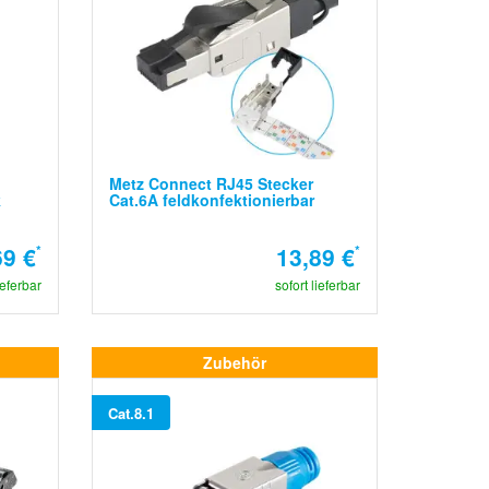
Metz Connect RJ45 Stecker
k
Cat.6A feldkonfektionierbar
69 €
*
13,89 €
*
ieferbar
sofort lieferbar
Zubehör
Cat.8.1