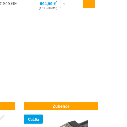
*
7.S09.GE
594,99 €
(1,19 €/Meter)
Zubehör
Cat.6a