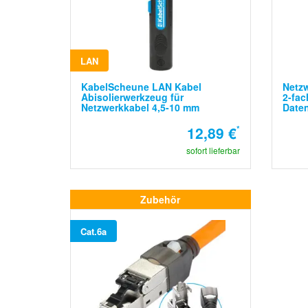
LAN
KabelScheune LAN Kabel
Netz
Abisolierwerkzeug für
2-fac
Netzwerkkabel 4,5-10 mm
Date
12,89 €
*
sofort lieferbar
Zubehör
Cat.6a