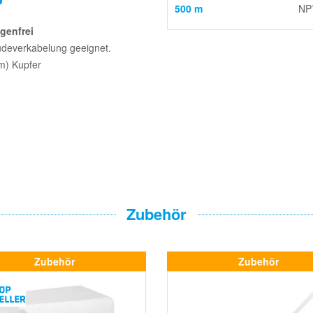
500 m
NP
genfrei
äudeverkabelung geeignet.
m) Kupfer
Zubehör
Zubehör
Zubehör