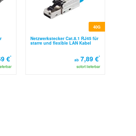
40G
r
Netzwerkstecker Cat.8.1 RJ45 für
starre und flexible LAN Kabel
69 €
*
7,89 €
*
ab
ieferbar
sofort lieferbar