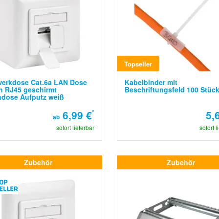
Topseller
werkdose Cat.6a LAN Dose
Kabelbinder mit
h RJ45 geschirmt
Beschriftungsfeld 100 Stüc
ndose Aufputz weiß
6,99 €
*
5,
ab
sofort lieferbar
sofort l
Zubehör
Zubehör