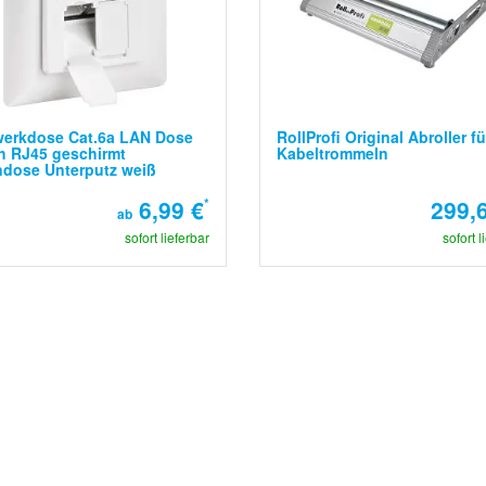
werkdose Cat.6a LAN Dose
RollProfi Original Abroller fü
h RJ45 geschirmt
Kabeltrommeln
ndose Unterputz weiß
6,99 €
*
299,
ab
sofort lieferbar
sofort l