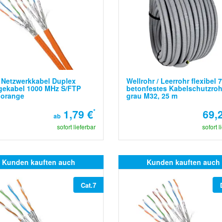
 Netzwerkkabel Duplex
Wellrohr / Leerrohr flexibel 
gekabel 1000 MHz S/FTP
betonfestes Kabelschutzroh
 orange
grau M32, 25 m
1,79 €
*
69,
ab
sofort lieferbar
sofort l
Kunden kauften auch
Kunden kauften auch
Cat.7