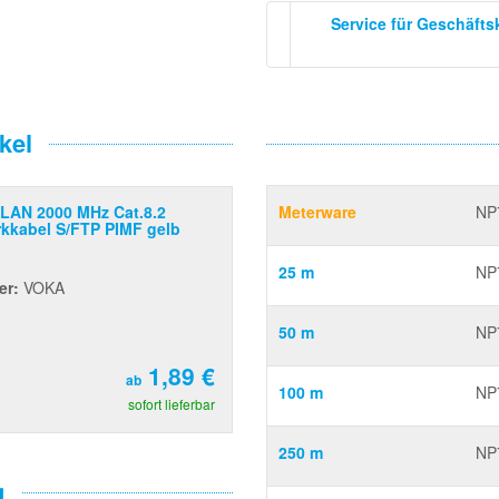
Service für Geschäft
kel
LAN 2000 MHz Cat.8.2
Meterware
NP
kkabel S/FTP PIMF gelb
25 m
NP
er:
VOKA
50 m
NP
1,89 €
ab
100 m
NP
sofort lieferbar
250 m
NP
g