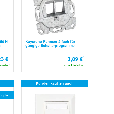
750 N
Keystone Rahmen 2-fach für
r
gängige Schalterprogramme
23 €
*
3,89 €
*
ieferbar
sofort lieferbar
Kunden kauften auch
Duplex