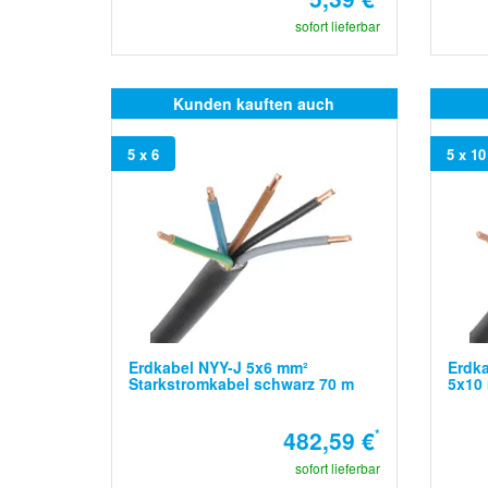
sofort lieferbar
Kunden kauften auch
5 x 6
5 x 10
Erdkabel NYY-J 5x6 mm²
Erdka
Starkstromkabel schwarz 70 m
5x10
482,59 €
*
sofort lieferbar