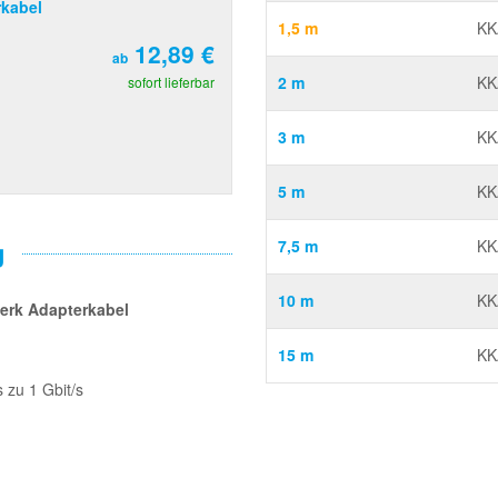
kabel
1,5 m
KK
12,89 €
ab
2 m
KK
sofort lieferbar
3 m
KK
5 m
KK
g
7,5 m
KK
10 m
KK
erk Adapterkabel
15 m
KK
 zu 1 Gbit/s