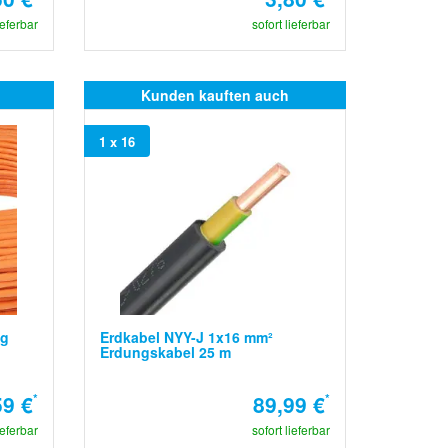
ieferbar
sofort lieferbar
Kunden kauften auch
1 x 16
ng
Erdkabel NYY-J 1x16 mm²
Erdungskabel 25 m
59 €
*
89,99 €
*
ieferbar
sofort lieferbar